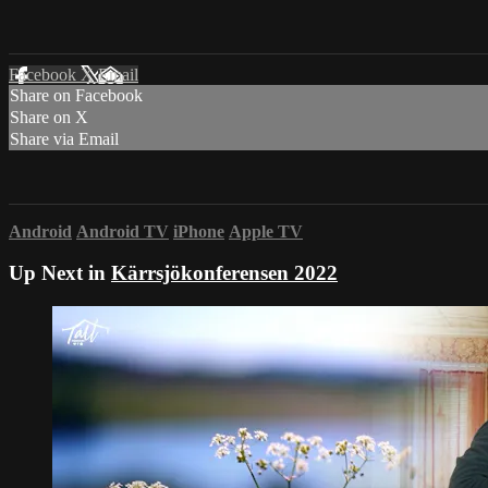
Facebook
X
Email
Share on Facebook
Share on X
Share via Email
Android
Android TV
iPhone
Apple TV
Up Next in
Kärrsjökonferensen 2022