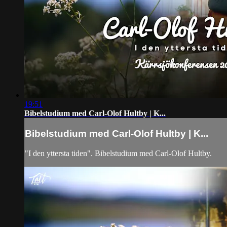
19:51
Bibelstudium med Carl-Olof Hultby | K...
Bibelstudium med Carl-Olof Hultby | K...
"I den yttersta tiden". Bibelstudium med Carl-Olof Hultby.