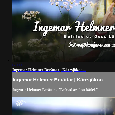
08:00
Ingemar Helmner Berättar | Kärrsjökon...
Ingemar Helmner Berättar | Kärrsjökon...
Ingemar Helmner Berättar - "Befriad av Jesu kärlek"