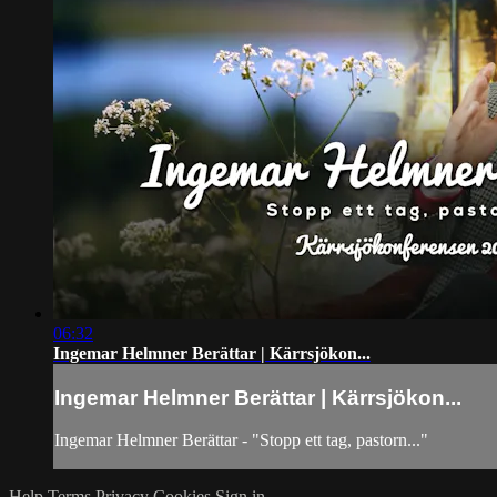
06:32
Ingemar Helmner Berättar | Kärrsjökon...
Ingemar Helmner Berättar | Kärrsjökon...
Ingemar Helmner Berättar - "Stopp ett tag, pastorn..."
Help
Terms
Privacy
Cookies
Sign in