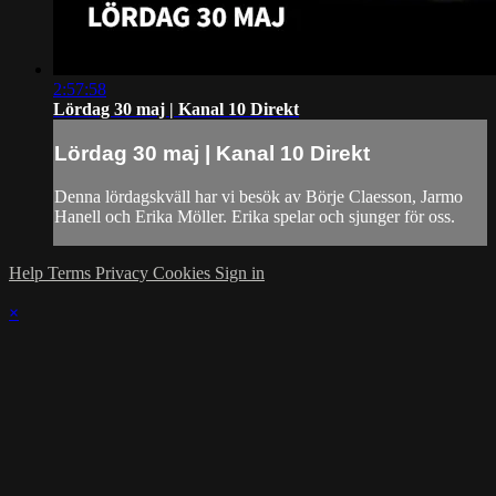
2:57:58
Lördag 30 maj | Kanal 10 Direkt
Lördag 30 maj | Kanal 10 Direkt
Denna lördagskväll har vi besök av Börje Claesson, Jarmo
Hanell och Erika Möller. Erika spelar och sjunger för oss.
Help
Terms
Privacy
Cookies
Sign in
×