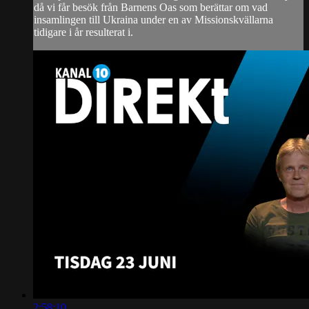
då vi får besök från Barnens Oas som berättar om vad
insamlingen till Ukraina under en av Missionskvällarna
tidigare i år resulterat i.
2:58:10