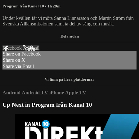
Program från Kanal 10
• 1h 29m
Under kvällen får vi möta Sanna Linnarsson och Martin Ström från
Svenska Alliansmissionen samt ta del av sång coh musik.
Facebook
X
Email
Share on Facebook
Share on X
Share via Email
Android
Android TV
iPhone
Apple TV
Up Next in
Program från Kanal 10