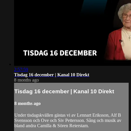
2:57:59
Tisdag 16 december | Kanal 10 Direkt
8 months ago
Tisdag 16 december | Kanal 10 Direkt
8 months ago
Under tisdagskvällen gästas vi av Lennart Eriksson, Alf B
Svensson och Ove och Siv Pettersson. Sång och musik av
bland andra Camilla & Sören Reierstam.