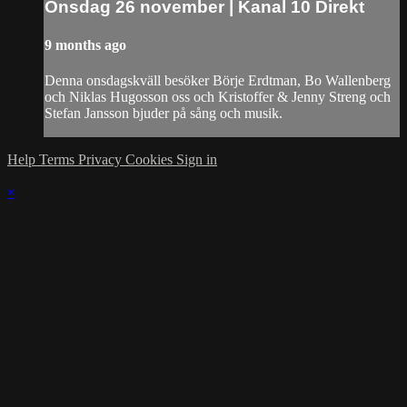
Onsdag 26 november | Kanal 10 Direkt
9 months ago
Denna onsdagskväll besöker Börje Erdtman, Bo Wallenberg
och Niklas Hugosson oss och Kristoffer & Jenny Streng och
Stefan Jansson bjuder på sång och musik.
Help
Terms
Privacy
Cookies
Sign in
×