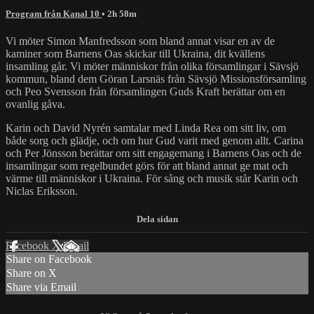
Program från Kanal 10
• 2h 58m
Vi möter Simon Manfredsson som bland annat visar en av de
kaminer som Barnens Oas skickar till Ukraina, dit kvällens
insamling går. Vi möter människor från olika församlingar i Sävsjö
kommun, bland dem Göran Larsnäs från Sävsjö Missionsförsamling
och Peo Svensson från församlingen Guds Kraft berättar om en
ovanlig gåva.
Karin och David Nyrén samtalar med Linda Rea om sitt liv, om
både sorg och glädje, och om hur Gud varit med genom allt. Carina
och Per Jönsson berättar om sitt engagemang i Barnens Oas och de
insamlingar som regelbundet görs för att bland annat ge mat och
värme till människor i Ukraina. För sång och musik står Karin och
Niclas Eriksson.
Facebook
X
Email
Share on Facebook
Share on X
Share via Email