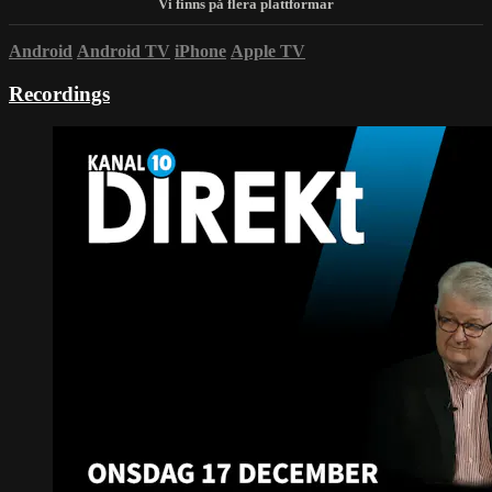
Android
Android TV
iPhone
Apple TV
Recordings