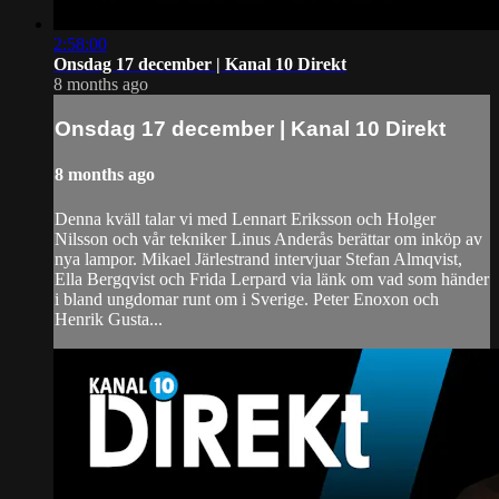
2:58:00
Onsdag 17 december | Kanal 10 Direkt
8 months ago
Onsdag 17 december | Kanal 10 Direkt
8 months ago
Denna kväll talar vi med Lennart Eriksson och Holger
Nilsson och vår tekniker Linus Anderås berättar om inköp av
nya lampor. Mikael Järlestrand intervjuar Stefan Almqvist,
Ella Bergqvist och Frida Lerpard via länk om vad som händer
i bland ungdomar runt om i Sverige. Peter Enoxon och
Henrik Gusta...