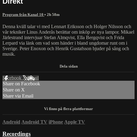
Direkt
Program från Kanal 10
• 2h 58m
Denna kväll talar vi med Lennart Eriksson och Holger Nilsson och
vår tekniker Linus Anderås berättar om inköp av nya lampor. Mikael
Järlestrand intervjuar Stefan Almqvist, Ella Bergqvist och Frida
Lerpard via länk om vad som händer i bland ungdomar runt om i
Sverige. Peter Enoxon och Henrik Gustafsson bjuder på sång och
musik.
Facebook
X
Email
Share on Facebook
Share on X
Share via Email
Android
Android TV
iPhone
Apple TV
Recordings