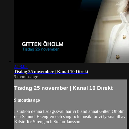
2:58:02
Tisdag 25 november | Kanal 10 Direkt
9 months ago
Tisdag 25 november | Kanal 10 Direkt
9 months ago
I studion denna tisdagskväll har vi bland annat Gitten Öholm
och Samuel Ekengren och sång och musik får vi lyssna till av
Kristoffer Streng och Stefan Jansson.