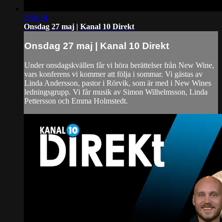
2:59:18
Onsdag 27 maj | Kanal 10 Direkt
Onsdag 27 maj | Kanal 10 Direkt
Under onsdagskvällen får vi höra berättelser från New Wine,
vars konferens vi kommer att följa i sommar. Vi gästas av
Linda Andersson, pastor i Rörvik, som är med i New Wines
ledningsgrupp. Vi får musik av Simon Wilhelmsson, Linda
Pettersson och Emma Holmstedt.