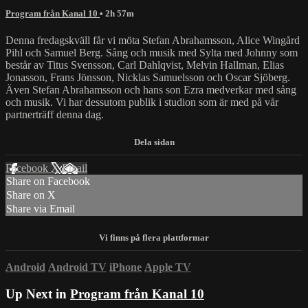
Program från Kanal 10
• 2h 57m
Denna fredagskväll får vi möta Stefan Abrahamsson, Alice Wingård
Pihl och Samuel Berg. Sång och musik med Sylta med Johnny som
består av Titus Svensson, Carl Dahlqvist, Melvin Hallman, Elias
Jonasson, Frans Jönsson, Nicklas Samuelsson och Oscar Sjöberg.
Även Stefan Abrahamsson och hans son Ezra medverkar med sång
och musik. Vi har dessutom publik i studion som är med på vår
partnerträff denna dag.
Facebook
X
Email
Share on Facebook
Share on X
Share via Email
Android
Android TV
iPhone
Apple TV
Up Next in
Program från Kanal 10