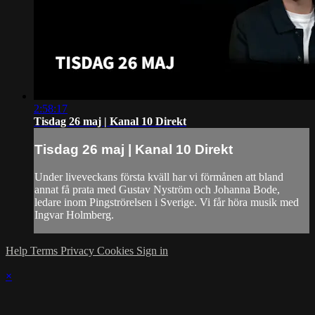
2:58:17
Tisdag 26 maj | Kanal 10 Direkt
Tisdag 26 maj | Kanal 10 Direkt
Under liveveckans första kväll har vi förmånen att bland
annat få prata med Gustav Nyström och Johanna Bode,
ledare inom Pingströrelsen i Sverige. Vi får höra musik med
Ingvar Holmberg.
Help
Terms
Privacy
Cookies
Sign in
×