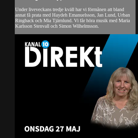
Under liveveckans tredje kväll har vi förmånen att bland
annat få prata med Haydeh Emanuelsson, Jan Lund, Urban
Ringback och Mia Tjärnlund. Vi får höra musik med Maria
Karlsson Stenvall och Simon Wilhelmsson.