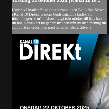
Torsdag 23 oktober 2025 | Kanal 10 Di...
Under två kvällar får vi möta församlingen Bet:L från Skövde
i Kanal 10 Direkt. Genom Guds påtagliga kärlek vill
församlingen se människors liv gå från mörker till ljus, kaos
till frid, själviskhet till generositet och från liv utan mening till
att upptäcka Guds plan med deras liv. Bet:L driver ä...