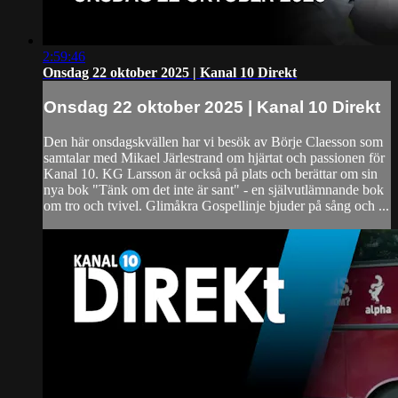
2:59:46
Onsdag 22 oktober 2025 | Kanal 10 Direkt
Onsdag 22 oktober 2025 | Kanal 10 Direkt
Den här onsdagskvällen har vi besök av Börje Claesson som
samtalar med Mikael Järlestrand om hjärtat och passionen för
Kanal 10. KG Larsson är också på plats och berättar om sin
nya bok "Tänk om det inte är sant" - en självutlämnande bok
om tro och tvivel. Glimåkra Gospellinje bjuder på sång och ...