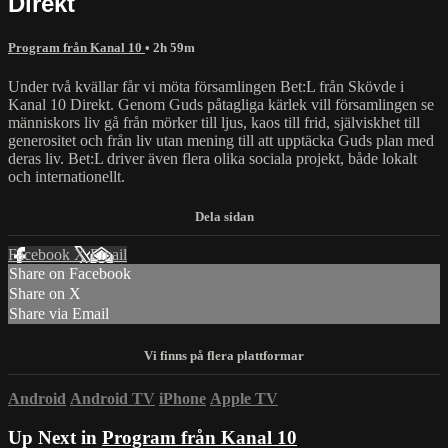
Direkt
Program från Kanal 10
• 2h 59m
Under två kvällar får vi möta församlingen Bet:L från Skövde i
Kanal 10 Direkt. Genom Guds påtagliga kärlek vill församlingen se
människors liv gå från mörker till ljus, kaos till frid, själviskhet till
generositet och från liv utan mening till att upptäcka Guds plan med
deras liv. Bet:L driver även flera olika sociala projekt, både lokalt
och internationellt.
Facebook
X
Email
Share on Facebook
Share on X
Share via Email
Android
Android TV
iPhone
Apple TV
Up Next in
Program från Kanal 10