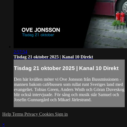
2:57:54
Tisdag 21 oktober 2025 | Kanal 10 Direkt
Tisdag 21 oktober 2025 | Kanal 10 Direkt
Den här kvällen möter vi Ove Jonsson från Bussmissionen -
mannen bakom cafébussen som rullat runt Sveriges land med
evangeliet. Tobias Green, Anders Wisth och Göran Duveskog
blir också intervjuade. För sång och musik står Samuel och
Josefin Gunnargård och Mikael Järlestrand.
Help
Terms
Privacy
Cookies
Sign in
×