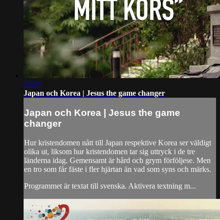
27:07
Japan och Korea | Jesus the game changer
Japan och Korea | Jesus the game
changer
Hur kristendomen nått till Japan respektive Korea ser väldigt
olika ut, liksom hur kristendomen tar sig uttryck i de tre
länderna idag. Gemensamt är hård och grym förföljese. Men
en tro som får fäste i fler hjärtan än vad som syns och märks.
Programmet är textat till svenska. Aktivera textning m...