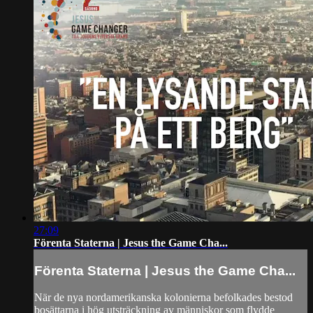
27:09
Förenta Staterna | Jesus the Game Cha...
Förenta Staterna | Jesus the Game Cha...
När de nya nordamerikanska kolonierna befolkades bestod
bosättarna i hög utsträckning av människor som flydde