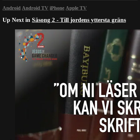
Android
Android TV
iPhone
Apple TV
Up Next in
Säsong 2 - Till jordens yttersta gräns