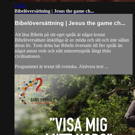
27:02
Bibelöversättning | Jesus the game ch...
Bibelöversättning | Jesus the game ch...
Att läsa Bibeln på sitt eget språk är något kostat
Bibelöversättare åtskilliga år av möda och slit och inte sällan
deras liv. Trots detta har Bibeln översatts till fler språk än
något annat verk och nått minoretsspråk långt ifrån
civilisationen.
Programmet är textat till svenska. Aktivera text ...