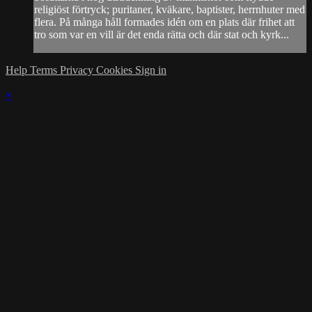
religiöst förtryck; puritaner, kväkare, baptister, herrnhuter med
flera. På många håll formades idén om en plats där frihet att
tro som var en vill är det enda rätta och där stat och kyrk...
Help
Terms
Privacy
Cookies
Sign in
×