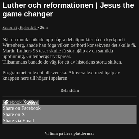
Luther och reformationen | Jesus the
game changer
Season 2, Episode 9
• 26m
När en munk spikade upp några debattpunkter på en kyrkport i
Wittenberg, anade han föga vilken oerhörd konsekvens det skulle få.
Martin Luthers 95 teser skulle få stor hjälp av en samtida
uppfinning, Gutenbergs tryckpress.
Tillsammans banade de väg för ett av historiens störta skiften.
Programmet är textat till svenska. Aktivera text med hjälp av
knappen nere till höger i spelaren.
Facebook
X
Email
Share on Facebook
Share on X
Share via Email