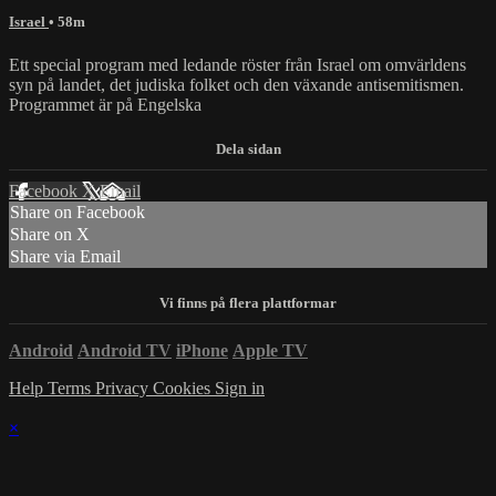
Israel
• 58m
Ett special program med ledande röster från Israel om omvärldens
syn på landet, det judiska folket och den växande antisemitismen.
Programmet är på Engelska
Facebook
X
Email
Share on Facebook
Share on X
Share via Email
Android
Android TV
iPhone
Apple TV
Help
Terms
Privacy
Cookies
Sign in
×