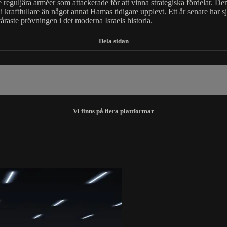
 reguljära arméer som attackerade för att vinna strategiska fördelar. De
 bli kraftfullare än något annat Hamas tidigare upplevt. Ett år senare har
åraste prövningen i det moderna Israels historia.