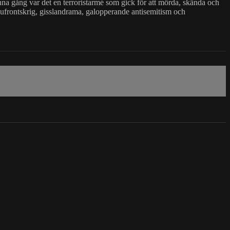
nna gång var det en terroristarmé som gick för att mörda, skända och
 sjufrontskrig, gisslandrama, galopperande antisemitism och