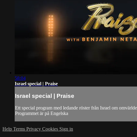
58:04
Israel special | Praise
Israel special | Praise
Ett special program med ledande röster från Israel om omvärlde
Programmet är på Engelska
Help
Terms
Privacy
Cookies
Sign in