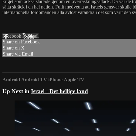
kriget som också startade genom en överraskningsattack. Då var de tre
sätta skräck i en hel nation. Fullt medvetna att Israels gensvar skulle
internationella fördömanden alla avlöst varandra i det som varit den sv
Facebook
X
Email
Share on Facebook
Share on X
Share via Email
Android
Android TV
iPhone
Apple TV
Up Next in
Israel - Det hellige land