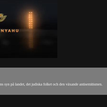
ns syn på landet, det judiska folket och den växande antisemitismen.