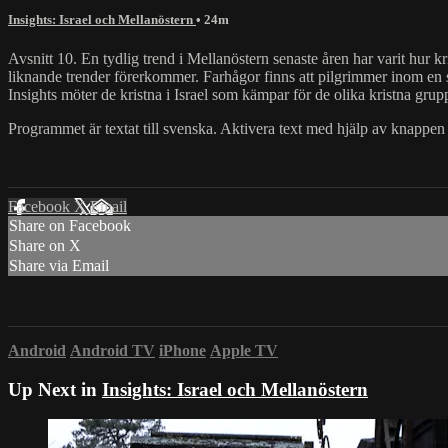
Insights: Israel och Mellanöstern
• 24m
Avsnitt 10. En tydlig trend i Mellanöstern senaste åren har varit hur kri
liknande trender förerkommer. Farhågor finns att pilgrimmer inom en s
Insights möter de kristna i Israel som kämpar för de olika kristna gru
Programmet är textat till svenska. Aktivera text med hjälp av knappen n
Facebook
X
Email
Share on Facebook
Share on X
Share via Email
Android
Android TV
iPhone
Apple TV
Up Next in
Insights: Israel och Mellanöstern