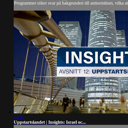
Programmet söker svar på bakgrunden till antisemitism, vilka at
23:59
Uppstartslandet | Insights: Israel oc...