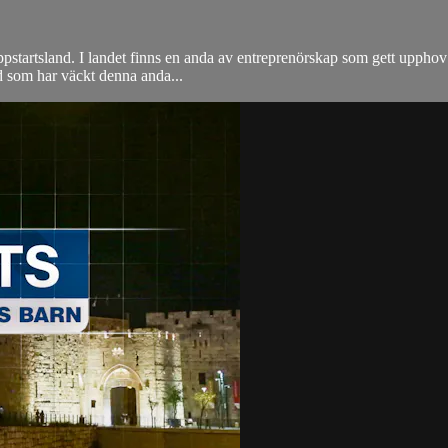
 uppstartsland. I landet finns en anda av entreprenörskap som gett uppho
Vad som har väckt denna anda...