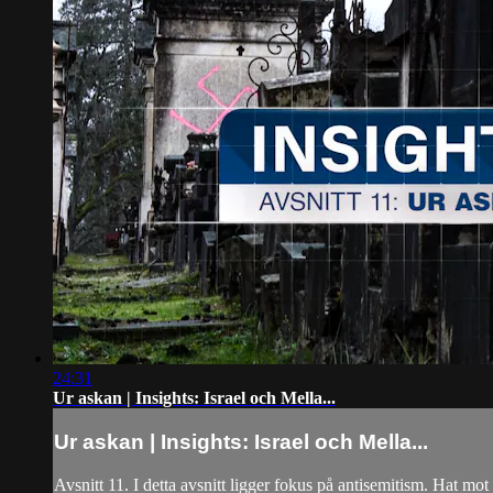
24:31
Ur askan | Insights: Israel och Mella...
Ur askan | Insights: Israel och Mella...
Avsnitt 11. I detta avsnitt ligger fokus på antisemitism. Hat m