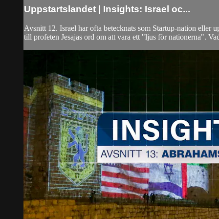
Uppstartslandet | Insights: Israel oc...
Avsnitt 12. Israel har ofta betecknats som Startup-nation eller
till profeten Jesajas ord om att vara ett "ljus för nationerna". 