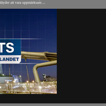
tityder att vara uppmärksam ...