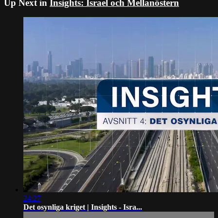
Up Next in
Insights: Israel och Mellanöstern
24:27
Det osynliga kriget | Insights - Isra...