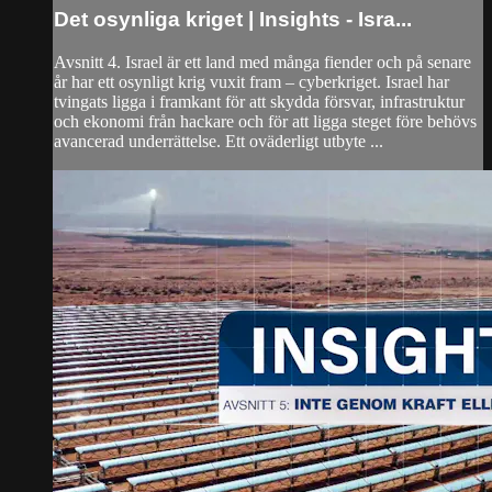
Det osynliga kriget | Insights - Isra...
Avsnitt 4. Israel är ett land med många fiender och på senare
år har ett osynligt krig vuxit fram – cyberkriget. Israel har
tvingats ligga i framkant för att skydda försvar, infrastruktur
och ekonomi från hackare och för att ligga steget före behövs
avancerad underrättelse. Ett oväderligt utbyte ...