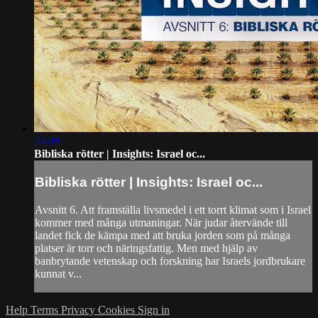
24:09
Bibliska rötter | Insights: Israel oc...
Bibliska rötter | Insights: Israel oc...
Avsnitt 6. Att framställa livsmedel i ett torrt klimat som i Israel
kommer med många utmaningar. När judar återvände till
landet fick de kämpa med att bruka jorden som på många
platser är torr och näringsfattig. Men med hjälp av
banbrytande vetenskap och forskning har Israels jordbrukare
kunnat v...
Help
Terms
Privacy
Cookies
Sign in