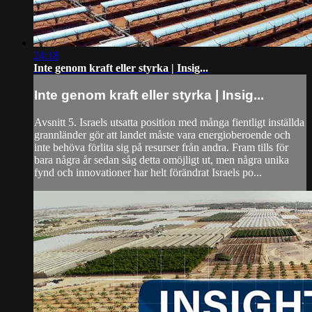
24:18
Inte genom kraft eller styrka | Insig...
Inte genom kraft eller styrka | Insig...
Avsnitt 5. Israels utsatta position med många fientligt inställda
grannländer gör att landet måste vara energioberoende och
inte behöva förlita sig på resurser från andra. Fram tills för
bara några år sedan såg detta omöjligt ut, men några unika
fynd och innovationer har helt förändrat Israels po...