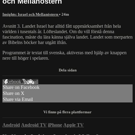
och Mellanöstern
Insights: Israel och Mellanöstern
• 24m
Avsnitt 3. Landet Israel har alltid fått uppmärksamhet från hela
världen i tusentals år. Löfteslandet. Om du vill förstå denna
fascination, måste du lära känna själva landet. Landet som merparten
av Bibelns böcker har utgått ifrån.
Programmet är textat till svenska, aktiveras med hjälp av knappen
nere till höger i spelaren.
Facebook
X
Email
Share on Facebook
Share on X
Share via Email
Android
Android TV
iPhone
Apple TV