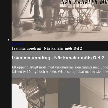
1:28:00
I samma uppdrag - När kanaler möts Del 2
I samma uppdrag - När kanaler möts Del 2
Ett öppenhjärtligt möte med visionärerna som funnits med unde
kristen tv i Norge och Anders Wisth som jobbat med kristen med