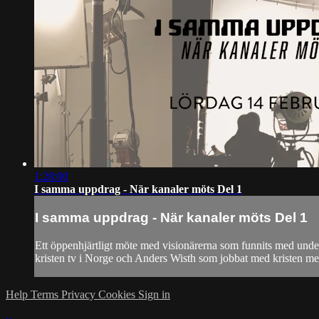
1:28:00
I samma uppdrag - När kanaler möts Del 1
I samma uppdrag - När kanaler möts Del 1
Ett öppenhjärtligt möte med visionärerna som funnits med unde
kristen tv i Norge och Anders Wisth som jobbat med kristen med
Help
Terms
Privacy
Cookies
Sign in