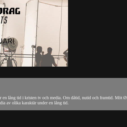
r en lång tid i kristen tv och media. Om dåtid, nutid och framtid. M
ia av olika karaktär under en lång tid.