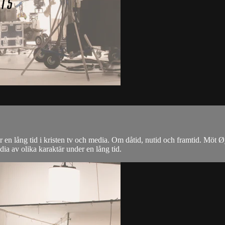
r en lång tid i kristen tv och media. Om dåtid, nutid och framtid. M
ia av olika karaktär under en lång tid.