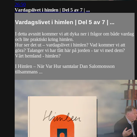
26:50
Vardagslivet i himlen | Del 5 av 7 | ...
Vardagslivet i himlen | Del 5 av 7 | ...
I detta avsnitt kommer vi att dyka ner i frågor om både vardag
och lite praktiskt kring himlen.
Hur ser det ut – vardagslivet i himlen? Vad kommer vi att
göra? Talanger vi har fått här på jorden - tar vi med dem?
Vårt hemland - himlen?
I Himlen – När Var Hur samtalar Dan Salomonsson
tillsammans ...