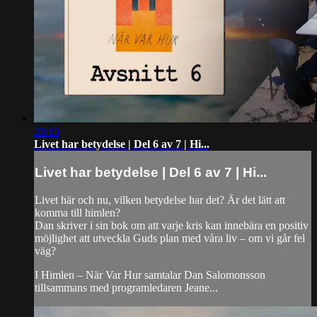
28:10
Livet har betydelse | Del 6 av 7 | Hi...
Livet har betydelse | Del 6 av 7 | Hi...
Livet här och nu, vilken betydelse har det? Är det lätt att
komma till himlen?
Dan skriver i sin bok om att varje kris kan innebära en positiv
möjlighet att utveckla Guds plan med våra liv – om vi går fel
väg?
I Himlen – När Var Hur samtalar Dan Salomonsson
tillsammans med programledaren Jeane...