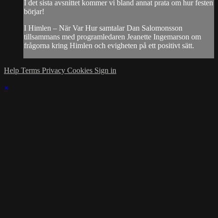
I det sista avsnittet kommer vi bland annat prata om hur festen
börjar!
I Himlen – När Var Hur samtalar Dan Salomonsson
tillsammans med programledaren Jeanette Ingemarson om
frågorna kring Himlen och evigheten på ett positivt sätt.
Help
Terms
Privacy
Cookies
Sign in
×