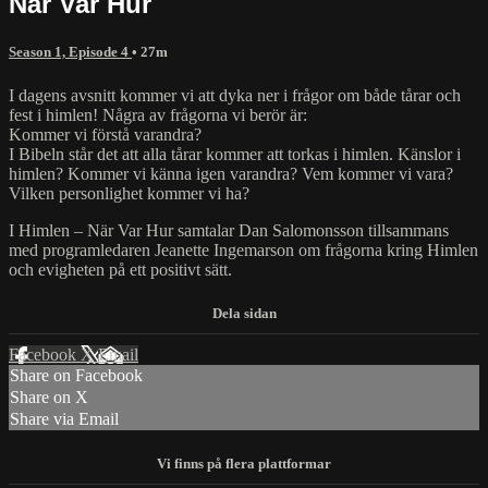
När Var Hur
Season 1, Episode 4
• 27m
I dagens avsnitt kommer vi att dyka ner i frågor om både tårar och
fest i himlen! Några av frågorna vi berör är:
Kommer vi förstå varandra?
I Bibeln står det att alla tårar kommer att torkas i himlen. Känslor i
himlen? Kommer vi känna igen varandra? Vem kommer vi vara?
Vilken personlighet kommer vi ha?
I Himlen – När Var Hur samtalar Dan Salomonsson tillsammans
med programledaren Jeanette Ingemarson om frågorna kring Himlen
och evigheten på ett positivt sätt.
Facebook
X
Email
Share on Facebook
Share on X
Share via Email