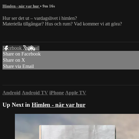
Himlen - när var hur
• 9m 16s
Hur ser det ut – vardagslivet i himlen?
Materiella tillgångar? Hus och rum? Vad kommer vi att göra?
Facebook
X
Email
Share on Facebook
Share on X
Share via Email
Android
Android TV
iPhone
Apple TV
Up Next in
Himlen - när var hur