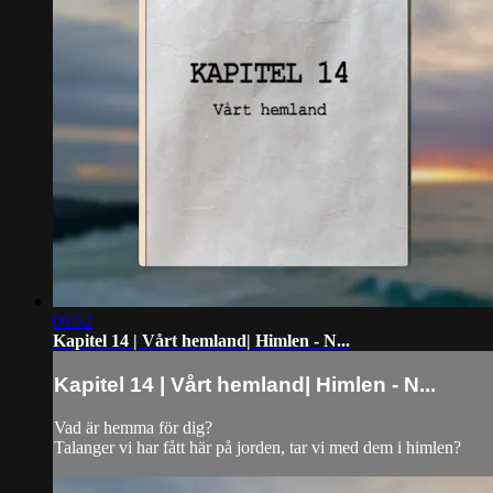
06:52
Kapitel 14 | Vårt hemland| Himlen - N...
Kapitel 14 | Vårt hemland| Himlen - N...
Vad är hemma för dig?
Talanger vi har fått här på jorden, tar vi med dem i himlen?