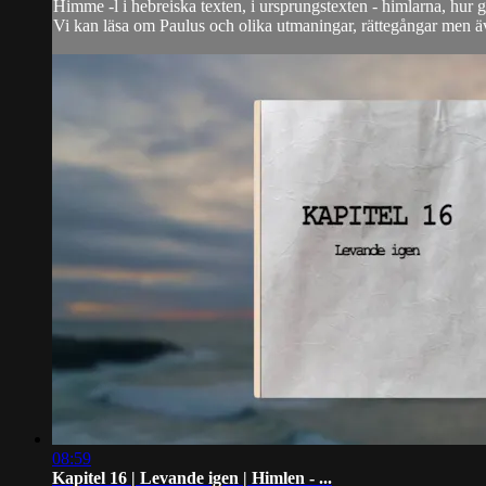
Himme -l i hebreiska texten, i ursprungstexten - himlarna, hur 
Vi kan läsa om Paulus och olika utmaningar, rättegångar men även
08:59
Kapitel 16 | Levande igen | Himlen - ...