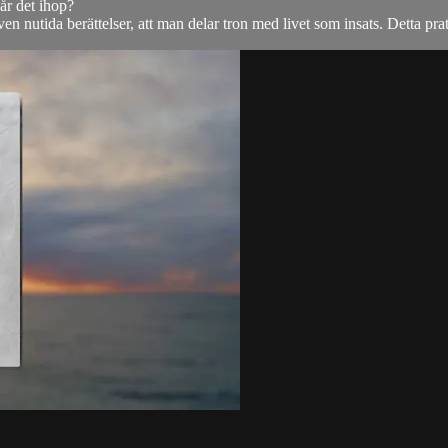
går det ihop?
 nutida berättelser, att man delar tron med livet som insats. Detta prat