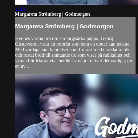
57:06
Margareta Strömberg | Godmorgon
Margareta Strömberg | Godmorgon
Hennes varma ord om sin färgstarka pappa, Georg
Gustavsson, visar ett porträtt som bara en dotter kan teckna.
Med vardagsnära händelser som frukost med chokladmjölk
och rostat bröd till smittande tro som visar på radikalitet och
vision blir Margaretas berättelse något utöver det vanliga, om
en av...