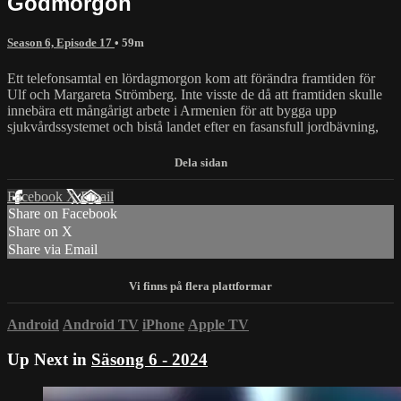
Godmorgon
Season 6, Episode 17
• 59m
Ett telefonsamtal en lördagmorgon kom att förändra framtiden för
Ulf och Margareta Strömberg. Inte visste de då att framtiden skulle
innebära ett mångårigt arbete i Armenien för att bygga upp
sjukvårdssystemet och bistå landet efter en fasansfull jordbävning,
Facebook
X
Email
Share on Facebook
Share on X
Share via Email
Android
Android TV
iPhone
Apple TV
Up Next in
Säsong 6 - 2024