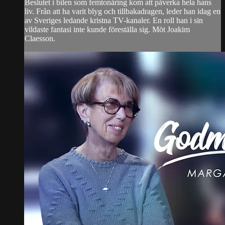
Beslutet i bilen som femtonåring kom att påverka hela hans
liv. Från att ha varit blyg och tillbakadragen, leder han idag en
av Sveriges ledande kristna TV-kanaler. En roll han i sin
vildaste fantasi inte kunde föreställa sig. Möt Joakim
Claesson.