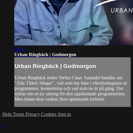
58:31
Urban Ringbäck | Godmorgon
Urban Ringbäck | Godmorgon
Urban Ringbäck möter Stefan Claar. Samtalet handlar om
"Alla TIders Sånger", vad som har hänt i efterdyningarna av
programmen, konserterna och vad som nu är på gång. Det
ryktas om en ny säsong för den uppskattade programserien.
Men innan dess vankas flera spännande nyheter.
Help
Terms
Privacy
Cookies
Sign in
×