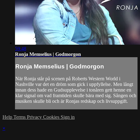
59:48
Ronja Memselius | Godmorgon
Ronja Memselius | Godmorgon
När Ronja står på scenen på Roberts Western World i
Nashville var det en dröm som gick i uppfyllelse. Men långt
innan dess hade en Gudsupplevelse i tonåren gett henne en
klar signal om vad framtiden skulle bära med sig. Sången och
musiken skulle bli och är Ronjas redskap och livsuppgift.
Help
Terms
Privacy
Cookies
Sign in
×