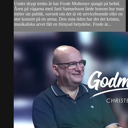
Under drygt trettio år har Frode Moltemyr sjungit på heltid.
Åren på vägarna med Jard Samuelsson lärde honom hur man
möter sin publik, oavsett om det är ett serviceboende eller en
stor konsert på en arena. Den sista tiden har det det kristna,
musikaliska arvet fått en förnyad betydelse. Frode är...