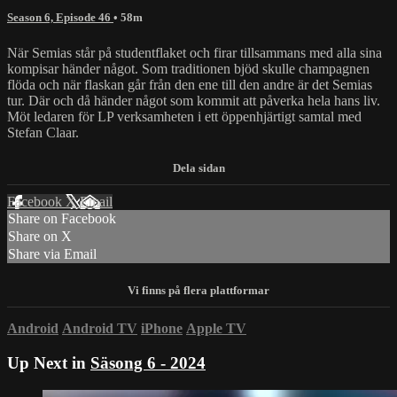
Season 6, Episode 46
• 58m
När Semias står på studentflaket och firar tillsammans med alla sina
kompisar händer något. Som traditionen bjöd skulle champagnen
flöda och när flaskan går från den ene till den andre är det Semias
tur. Där och då händer något som kommit att påverka hela hans liv.
Möt ledaren för LP verksamheten i ett öppenhjärtigt samtal med
Stefan Claar.
Facebook
X
Email
Share on Facebook
Share on X
Share via Email
Android
Android TV
iPhone
Apple TV
Up Next in
Säsong 6 - 2024