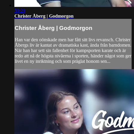
59:29
Christer Åberg | Godmorgon
Christer Åberg | Godmorgon
Han var den oönskade men har fått sitt livs revansch. Christer
Åbergs liv är kantat av dramatiska kast, ända från barndomen.
När han har sett sin fallenhet för kampsporten karate och är
redo att nå de högsta nivåerna i sporten, händer något som ger
livet en ny inriktning och som präglat honom sen...