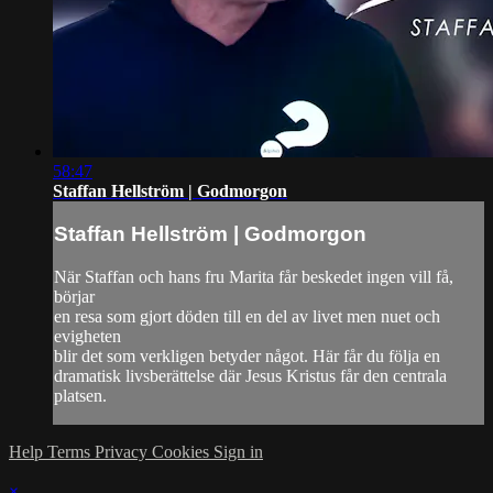
58:47
Staffan Hellström | Godmorgon
Staffan Hellström | Godmorgon
När Staffan och hans fru Marita får beskedet ingen vill få,
börjar
en resa som gjort döden till en del av livet men nuet och
evigheten
blir det som verkligen betyder något. Här får du följa en
dramatisk livsberättelse där Jesus Kristus får den centrala
platsen.
Help
Terms
Privacy
Cookies
Sign in
×