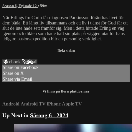
Season 6, Episode 12
• 59m
När Erlings fru Carin får diagnosen Parkinsson förändras livet för
dem båda. Ett långt liv tillsammans och ett liv i tjänst för Gud får ett
slut de inte hade sett framför sig. Men i detta hittade Erling en väg
igenom och dikten som hade haft sin plats på väggen utanför hans
tidigare pastorsexpedition blir en personlig verklighet.
Facebook
X
Email
Share on Facebook
Share on X
Share via Email
Android
Android TV
iPhone
Apple TV
Up Next in
Säsong 6 - 2024