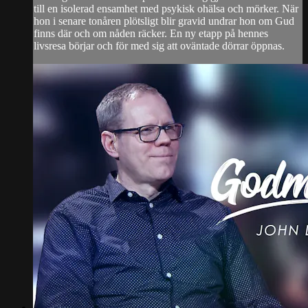
till en isolerad ensamhet med psykisk ohälsa och mörker. När
hon i senare tonåren plötsligt blir gravid undrar hon om Gud
finns där och om nåden räcker. En ny etapp på hennes
livsresa börjar och för med sig att oväntade dörrar öppnas.