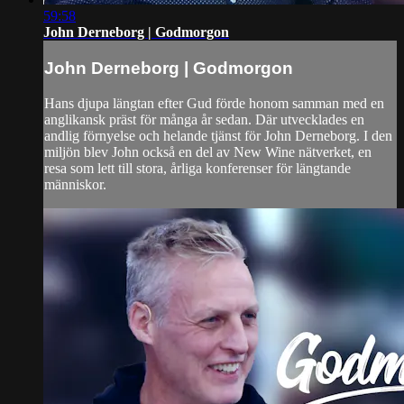
59:58
John Derneborg | Godmorgon
John Derneborg | Godmorgon
Hans djupa längtan efter Gud förde honom samman med en
anglikansk präst för många år sedan. Där utvecklades en
andlig förnyelse och helande tjänst för John Derneborg. I den
miljön blev John också en del av New Wine nätverket, en
resa som lett till stora, årliga konferenser för längtande
människor.