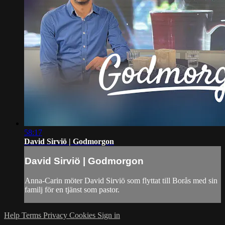
58:17
David Sirviö | Godmorgon
David Sirviö | Godmorgon
Anna-Carin möter David Sirviö som flyttat till Borås med sin
familj för en tjänst som pastor.
Help
Terms
Privacy
Cookies
Sign in