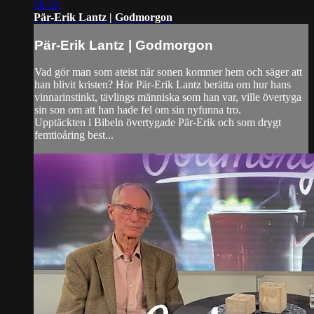
58:16
Pär-Erik Lantz | Godmorgon
Pär-Erik Lantz | Godmorgon
Vad gör man som ateist när sonen kommer hem och säger att
han blivit kristen? Hör Pär-Erik Lantz berätta om hur hans
vinnarinstinkt, tävlings människa som han var, ville övertyga
sin son om att han hade fel om sin nyfunna tro.
Upptäckten i Bibeln övertygade Pär-Erik och som drygt
femtioåring best...