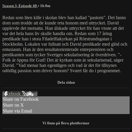
Season 3, Episode 40
• 1h 0m
Redan som liten kille i skolan blev han kallad "pastorn". Det fanns
dom som trodde att de kunde reta honom med uttrycket. David
upplevde det motsatta. Han älskade uttrycket för han visste att det
var det hela hans liv skulle handla om. Redan som 17 åring
predikade han i stora Filadelfiakyrkan på Rörstrandsgatan i
Stockholm. Lokalen var fullsatt och David predikade med glöd och
entusiasm. Han är den resultatorienterade entreprenören och
predikanten som tycker Sveriges sekularisering är överdriven. "-
Folk är öppna för Gud! Det är kyrkan som är sekulariserad, säger
David. "Vad menar han egentligen och vad är det för tillsynes
odödlig passion som driver honom? Svaret får du i programmet.
Facebook
X
Email
Share on Facebook
Share on X
Share via Email