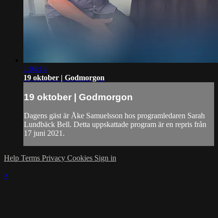
1:04:14
19 oktober | Godmorgon
19 oktober | Godmorgon
Dagens gäst är Åke Samuelsson hos programledaren Sarah
Lundbäck Bell. Detta uppskattade program är en repris från
17 juni 2021.
Help
Terms
Privacy
Cookies
Sign in
×