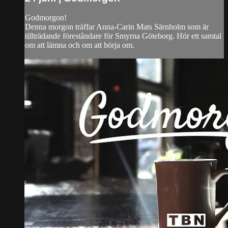
Godmorgon!
Denna morgon träffar Anna-Carin Mats Särnholm som är
tillträdande föreståndare för Smyrna Göteborg. Hör ett samtal
om att lämna och om att börja om.