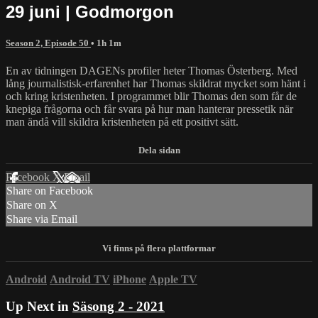
29 juni | Godmorgon
Season 2, Episode 50
• 1h 1m
En av tidningen DAGENs profiler heter Thomas Österberg. Med
lång journalistisk-erfarenhet har Thomas skildrat mycket som hänt i
och kring kristenheten. I programmet blir Thomas den som får de
knepiga frågorna och får svara på hur man hanterar pressetik när
man ändå vill skildra kristenheten på ett positivt sätt.
Facebook
X
Email
Share on Facebook
Share on X
Share via Email
Android
Android TV
iPhone
Apple TV
Up Next in
Säsong 2 - 2021