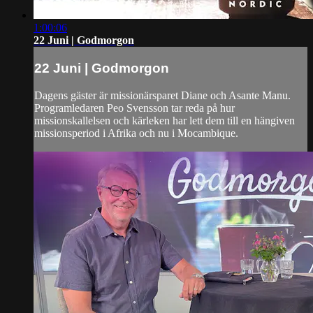
1:00:06
22 Juni | Godmorgon
22 Juni | Godmorgon
Dagens gäster är missionärsparet Diane och Asante Manu.
Programledaren Peo Svensson tar reda på hur
missionskallelsen och kärleken har lett dem till en hängiven
missionsperiod i Afrika och nu i Mocambique.