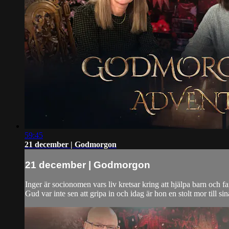
59:45
21 december | Godmorgon
21 december | Godmorgon
Inger är socionomen vars liv kretsar kring att hjälpa barn och 
Gud var inte sen att gripa in och idag är hon en stolt mor till s