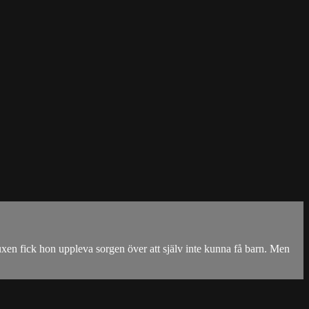
vuxen fick hon uppleva sorgen över att själv inte kunna få barn. Men