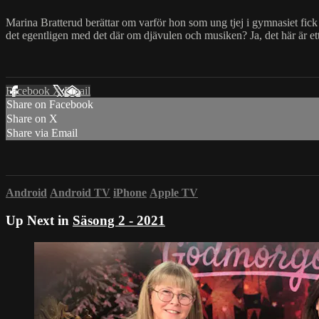
Marina Bratterud berättar om varför hon som ung tjej i gymnasiet f
det egentligen med det där om djävulen och musiken? Ja, det här är e
Facebook
X
Email
Share on Facebook
Share on X
Share via Email
Android
Android TV
iPhone
Apple TV
Up Next in
Säsong 2 - 2021