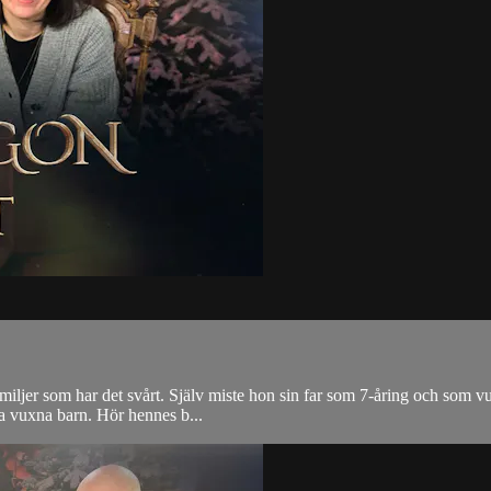
familjer som har det svårt. Själv miste hon sin far som 7-åring och som 
ina vuxna barn. Hör hennes b...