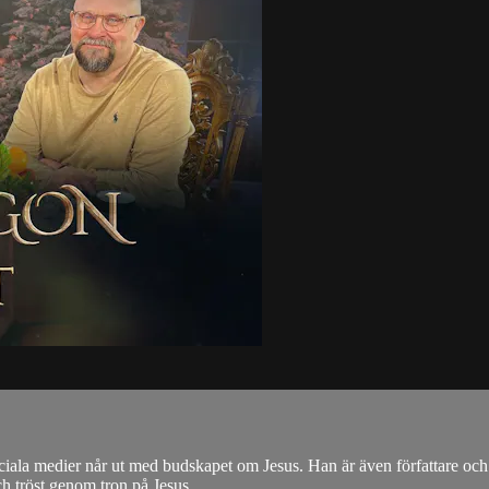
ala medier når ut med budskapet om Jesus. Han är även författare och har
 tröst genom tron på Jesus.