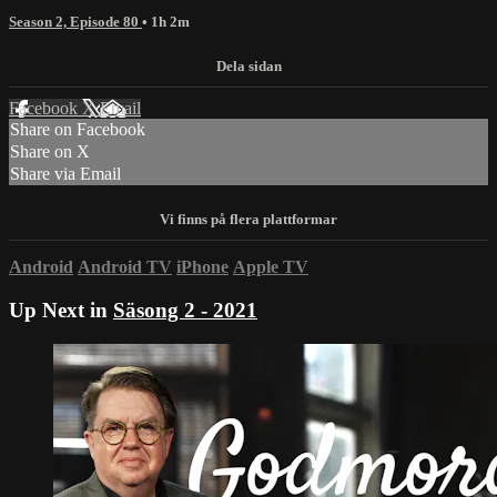
Season 2, Episode 80
• 1h 2m
Facebook
X
Email
Share on Facebook
Share on X
Share via Email
Android
Android TV
iPhone
Apple TV
Up Next in
Säsong 2 - 2021