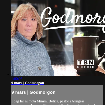
1:00:03
9 mars | Godmorgon
9 mars | Godmorgon
I dag får ni möta Mimmi Botica, pastor i Alingsås