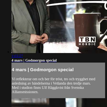
1:03:27
4 mars | Godmorgon special
4 mars | Godmorgon special
Vi reflekterar om och ber för tröst, tro och trygghet med
anledning av händelserna i Vetlanda den tredje mars.
Med i studion finns Ulf Häggkvist från Svenska
Alliansmissionen.