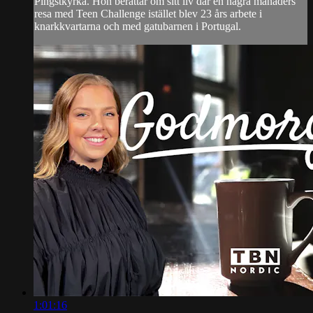
Pingstkyrka. Hon berättar om sitt liv där en några månaders
resa med Teen Challenge istället blev 23 års arbete i
knarkkvartarna och med gatubarnen i Portugal.
1:01:16