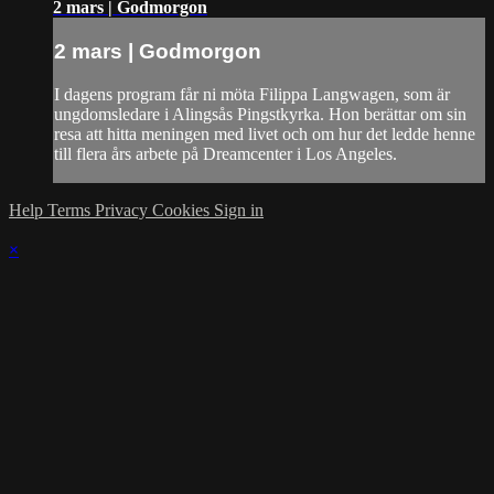
2 mars | Godmorgon
2 mars | Godmorgon
I dagens program får ni möta Filippa Langwagen, som är
ungdomsledare i Alingsås Pingstkyrka. Hon berättar om sin
resa att hitta meningen med livet och om hur det ledde henne
till flera års arbete på Dreamcenter i Los Angeles.
Help
Terms
Privacy
Cookies
Sign in
×