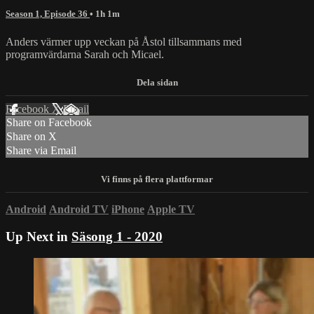
Season 1, Episode 36
• 1h 1m
Anders värmer upp veckan på Åstol tillsammans med
programvärdarna Sarah och Micael.
Facebook
X
Email
Share on Facebook
Share on X
Share via Email
Android
Android TV
iPhone
Apple TV
Up Next in
Säsong 1 - 2020