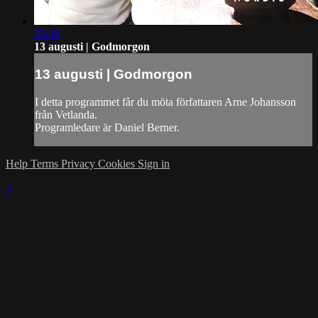
55:09
13 augusti | Godmorgon
13 augusti | Godmorgon
I detta programmet får du möta författaren Arne Johansson
från Vetlanda.
Programledare är Daniel Berner.
Help
Terms
Privacy
Cookies
Sign in
×