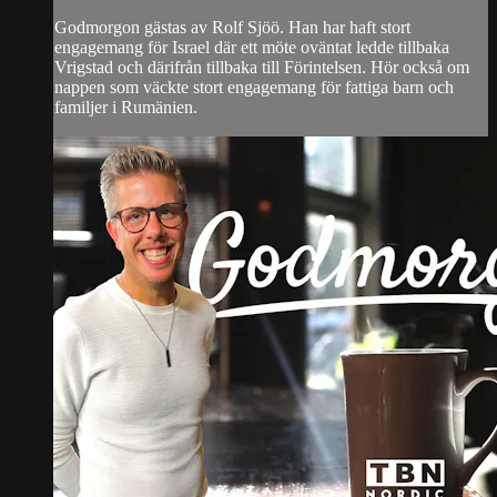
Godmorgon gästas av Rolf Sjöö. Han har haft stort
engagemang för Israel där ett möte oväntat ledde tillbaka
Vrigstad och därifrån tillbaka till Förintelsen. Hör också om
nappen som väckte stort engagemang för fattiga barn och
familjer i Rumänien.