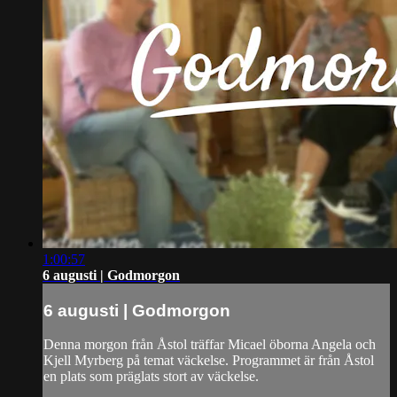
1:00:57
6 augusti | Godmorgon
6 augusti | Godmorgon
Denna morgon från Åstol träffar Micael öborna Angela och
Kjell Myrberg på temat väckelse. Programmet är från Åstol
en plats som präglats stort av väckelse.