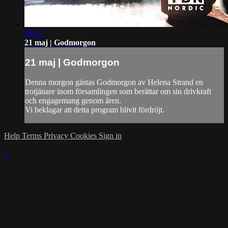
58:53
21 maj | Godmorgon
21 maj | Godmorgon
Denna morgon gästas Godmorgon av Helena Strand en
trotjänare inom församlingen som berättar om sin drivkraft
och engagemang genom åren.
Vi beklagar att detta program blivit fördröjt.
Help
Terms
Privacy
Cookies
Sign in
×