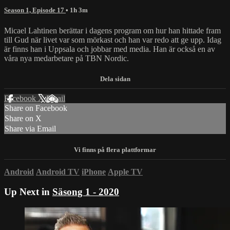
Season 1, Episode 17
• 1h 3m
Micael Lahtinen berättar i dagens program om hur han hittade fram
till Gud när livet var som mörkast och han var redo att ge upp. Idag
är finns han i Uppsala och jobbar med media. Han är också en av
våra nya medarbetare på TBN Nordic.
Facebook
X
Email
Share on Facebook
Share on X
Share via Email
Android
Android TV
iPhone
Apple TV
Up Next in
Säsong 1 - 2020