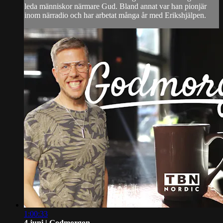
leda människor närmare Gud. Bland annat var han pionjär
inom närradio och har arbetat många år med Erikshjälpen.
1:00:33
4 juni | Godmorgon