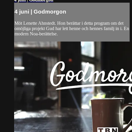
4 juni | Godmorgon
Möt Lenette Ahnstedt. Hon berättar i detta program om det
omöjliga projekt Gud har lett henne och hennes familj in i. En
modern Noa-berättelse.