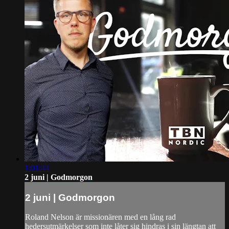
1:01:44
2 juni | Godmorgon
2 juni | Godmorgon
Roland Nelson är missionären med en lång rad
hedersutmärkelser som inte låter sig hindras i sin längtan att