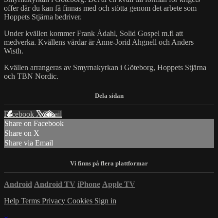
offer där du kan få finnas med och stötta genom det arbete som
Hoppets Stjärna bedriver.
Under kvällen kommer Frank Ådahl, Solid Gospel m.fl att
medverka. Kvällens värdar är Anne-Jorid Ahgnell och Anders
Wisth.
Kvällen arrangeras av Smyrnakyrkan i Göteborg, Hoppets Stjärna
och TBN Nordic.
Facebook
X
Email
Share on Facebook
Share on X
Share via Email
Android
Android TV
iPhone
Apple TV
Help
Terms
Privacy
Cookies
Sign in