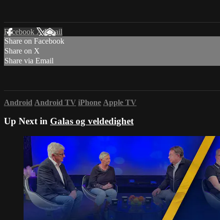
Facebook
X
Email
Share on Facebook
Share on X
Share via Email
Android
Android TV
iPhone
Apple TV
Up Next in
Galas og veldedighet