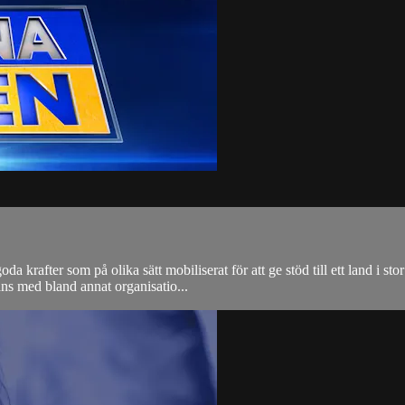
oda krafter som på olika sätt mobiliserat för att ge stöd till ett land 
mans med bland annat organisatio...