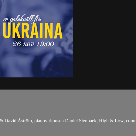
 David Åström, pianoviritousen Daniel Stenbaek, High & Low, count