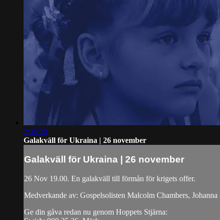
2:35:20
Galakväll för Ukraina | 26 november
Galakväll för Ukraina | 26 november
26 Nov 19.00. En galakväll till förmån för krigets offer.
Medverkande av: Gospelsolisten Malcolm Chambers, Johanna &
Ge din gåva redan nu genom Hoppets Stjärna: