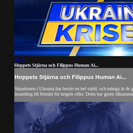
34:35
Hoppets Stjärna och Filippus Human Ai...
Hoppets Stjärna och Filippus Human Ai...
Situationen i Ukraina har berört en hel värld, och många är de g
insamling till förmån för krigets offer. Detta har gjorts tillsam