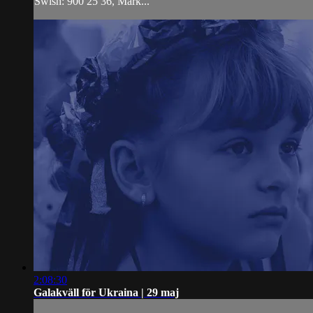
Swish: 900 25 36, Märk...
2:08:30
Galakväll för Ukraina | 29 maj