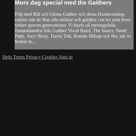
Mors dag special med the Gaithers
Följ med Bill och Gloria Gaither och deras Homecoming-
vänner när de firar alla mödrar och glädjen i en tro som lever
vidare genom generationer. Vi bjuds på meningsfulla
framträdanden från Gaither Vocal Band, The Isaacs, Sandi
Patty, Joey+Rory, Travis Tritt, Ronnie Milsap och fler, när vi
hedrar m...
Help
Terms
Privacy
Cookies
Sign in
×