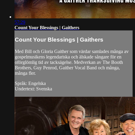
57:29
Count Your Blessings | Gaithers
Count Your Blessings | Gaithers
Med Bill och Gloria Gaither som värdar samlades många av
gospelmusikens legendariska och älskade sångare för en
oförglömlig tid av tacksägelse. Medverkan av The Booth
Brothers, Guy Penrod, Gaither Vocal Band och många,
många fler.
Språk: Engelska
Undertext: Svenska