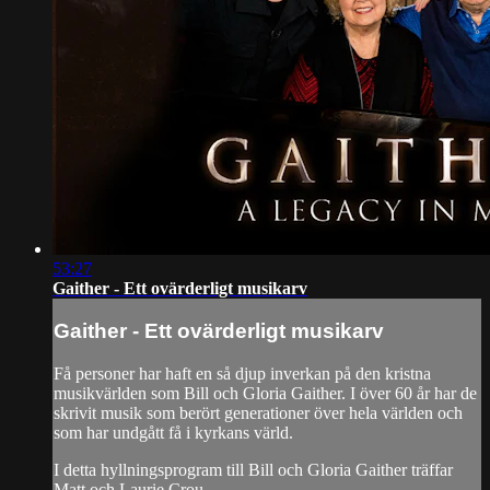
53:27
Gaither - Ett ovärderligt musikarv
Gaither - Ett ovärderligt musikarv
Få personer har haft en så djup inverkan på den kristna
musikvärlden som Bill och Gloria Gaither. I över 60 år har de
skrivit musik som berört generationer över hela världen och
som har undgått få i kyrkans värld.
I detta hyllningsprogram till Bill och Gloria Gaither träffar
Matt och Laurie Crou...