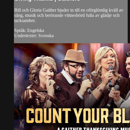
Bill och Gloria Gaither bjuder in till en oförglömlig kväll av
sång, musik och berörande vittnesbörd fulla av glädje och
tacksamhet.
Språk: Engelska
Undertexter: Svenska