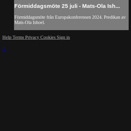
Förmiddagsmöte 25 juli - Mats-Ola Ish...
Förmiddagsmöte från Europakonferensen 2024. Predikan av
Mats-Ola Ishoel.
Help
Terms
Privacy
Cookies
Sign in
×