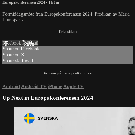
Europakonferensen 2024
• 1h 8m
Förmiddagsmöte från Europakonferensen 2024. Predikan av Maria
Lundqvist.
Facebook
X
Email
Share on Facebook
Share on X
Share via Email
Android
Android TV
iPhone
Apple TV
Up Next in
Europakonferensen 2024