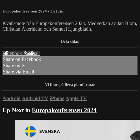
Europakonferensen 2024
• 3h 17m
Kvällsmöte från Europakonferensen 2024. Medverkan av Jan Blom,
Christian Åkerhielm och Samuel Ljungbladh.
Facebook
X
Email
Share on Facebook
Share on X
Share via Email
Android
Android TV
iPhone
Apple TV
Up Next in
Europakonferensen 2024