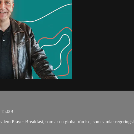
 15:00!
usalem Prayer Breakfast, som är en global rörelse, som samlar regeringsl