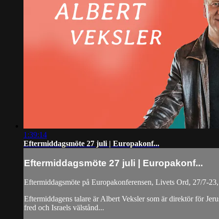
1:39:14
Eftermiddagsmöte 27 juli | Europakonf...
Eftermiddagsmöte 27 juli | Europakonf...
Eftermiddagsmöte på Europakonferensen, Livets Ord, 27/7-23,
Eftermiddagens talare är Albert Veksler som är direktör för Jer
fred och Israels välstånd...