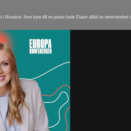
!
ch i Houston. Som barn till en pastor hade Elaine alltid en medvetenhe