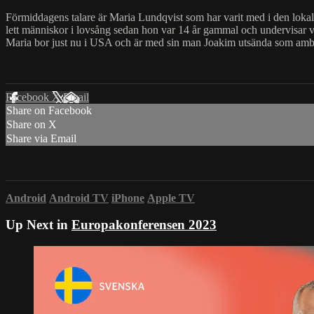
Förmiddagens talare är Maria Lundqvist som har varit med i den lokala
lett människor i lovsång sedan hon var 14 år gammal och undervisar 
Maria bor just nu i USA och är med sin man Joakim utsända som amba
Facebook
X
Email
Share on Facebook
Share on X
Share via Email
Android
Android TV
iPhone
Apple TV
Up Next in
Europakonferensen 2023