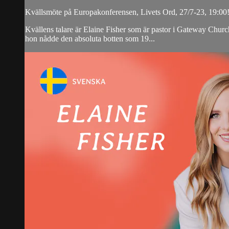
Kvällsmöte på Europakonferensen, Livets Ord, 27/7-23, 19:00
Kvällens talare är Elaine Fisher som är pastor i Gateway Chur
hon nådde den absoluta botten som 19...