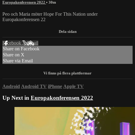
Europakonferensen 2022
• 30m
Peo och Maria möter Hope For This Nation under
Europakonferensen 22
Facebook
X
Email
Share on Facebook
Share on X
Share via Email
Android
Android TV
iPhone
Apple TV
Up Next in
Europakonferensen 2022