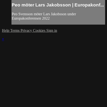
Peo möter Lars Jakobsson | Europakonf...
Peo Svensson möter Lars Jakobsson under
Europakonferensen 2022
Help
Terms
Privacy
Cookies
Sign in
×