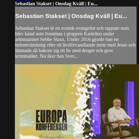
Sebastian Stakset | Onsdag Kväll | Eu...
Sebastian Stakset | Onsdag Kväll | Eu...
Sebastian Stakset är en svensk evangelist och rappare som
blev känd som frontman i gruppen Kartellen under
artistnamnet Sebbe Staxx. Under 2016 gjorde han en
helomvändning efter ett livsförvandlande möte med Jesus och
lämnade då bakom sig ett liv med droger och grov
kriminalitet. Nu åker han Sver...