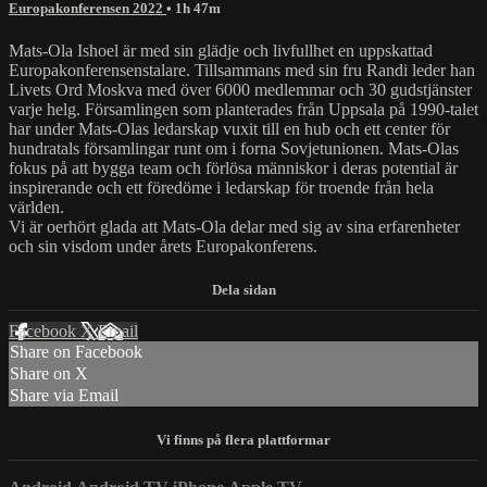
Europakonferensen 2022
• 1h 47m
Mats-Ola Ishoel är med sin glädje och livfullhet en uppskattad
Europakonferensenstalare. Tillsammans med sin fru Randi leder han
Livets Ord Moskva med över 6000 medlemmar och 30 gudstjänster
varje helg. Församlingen som planterades från Uppsala på 1990-talet
har under Mats-Olas ledarskap vuxit till en hub och ett center för
hundratals församlingar runt om i forna Sovjetunionen. Mats-Olas
fokus på att bygga team och förlösa människor i deras potential är
inspirerande och ett föredöme i ledarskap för troende från hela
världen.
Vi är oerhört glada att Mats-Ola delar med sig av sina erfarenheter
och sin visdom under årets Europakonferens.
Facebook
X
Email
Share on Facebook
Share on X
Share via Email