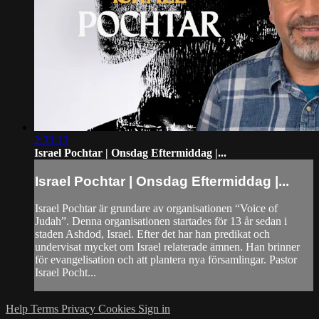
2:33:13
Israel Pochtar | Onsdag Eftermiddag |...
Israel Pochtar | Onsdag Eftermiddag |...
Israel Pochtar är grundare av organisationen “Voice of
Judah”. Denna organisationen startades för 13 år sedan i
staden Ashdod, Israel. Efter det har han predikat och
undervisat mycket om Israel relaterade ämnen. Han brinner
för evangelisation och att plantera nya församlingar. Pastor
Israel Pocht...
Help
Terms
Privacy
Cookies
Sign in