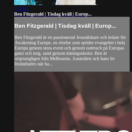
1:52:03
Ben Fitzgerald | Tisdag kväll | Europ...
Ben Fitzgerald | Tisdag kväll | Europ...
Ben Fitzgerald är en passionerad Jesusälskare och ledare för
Awakening Europe, en rörelse som sprider evangeliet i hela
Europa genom stora event och genom outreach på Europas
gator och torg, samt genom träningsskolor. Ben är
ursprungligen från Melbourne, Australien och hans liv
förändrades när ha...