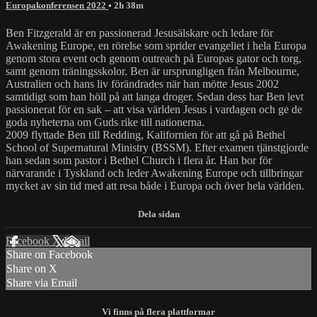
Europakonferensen 2022
• 2h 38m
Ben Fitzgerald är en passionerad Jesusälskare och ledare för
Awakening Europe, en rörelse som sprider evangeliet i hela Europa
genom stora event och genom outreach på Europas gator och torg,
samt genom träningsskolor. Ben är ursprungligen från Melbourne,
Australien och hans liv förändrades när han mötte Jesus 2002
samtidigt som han höll på att langa droger. Sedan dess har Ben levt
passionerat för en sak – att visa världen Jesus i vardagen och ge de
goda nyheterna om Guds rike till nationerna.
2009 flyttade Ben till Redding, Kalifornien för att gå på Bethel
School of Supernatural Ministry (BSSM). Efter examen tjänstgjorde
han sedan som pastor i Bethel Church i flera år. Han bor för
närvarande i Tyskland och leder Awakening Europe och tillbringar
mycket av sin tid med att resa både i Europa och över hela världen.
Facebook
X
Email
Share on Facebook
Share on X
Share via Email