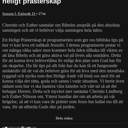
heligt prästerskap
Season 1, Episode 11
• 27m
Cherstin och Esther samtalar om Bibelns anspråk på den absoluta
sanningen och att vi behöver välja sanningen hela tiden.
Ett Heligt Prästerskap är programserien som ger oss bibliska tips på
hur vi kan leva ett radikalt Jesusliv. I denna programserie pratar vi
om många olika saker men kommer hela tiden tillbaka till vikten av
att läsa Bibeln och att göra aktiva val på livets alla områden. Detta
för att kunna leva helöverlåtna liv enligt den plan som Gud har för
sin skapelse. Du får tips på allt från hur du kan få ett fungerande
andaktsliv till de val du behöver göra för att leva med den moraliska
ryggrad och styrka som den Helige Ande vill bistå oss med för att
kunna välja det rätta, goda och sanna i varje situation. Vi berör även
sådant som hur vi ska hantera våra känslor och vårt tal så att det
behagar Herren. Detta och mycket mer samtalar Cherstin Lindberg
och Esther Nilsson om. Ytterst handlar det om att arbeta på vår
helgelse, så att vi kan vara de präster som Jesus har kallat oss till att
vara, för att utbreda Guds rike på jorden.