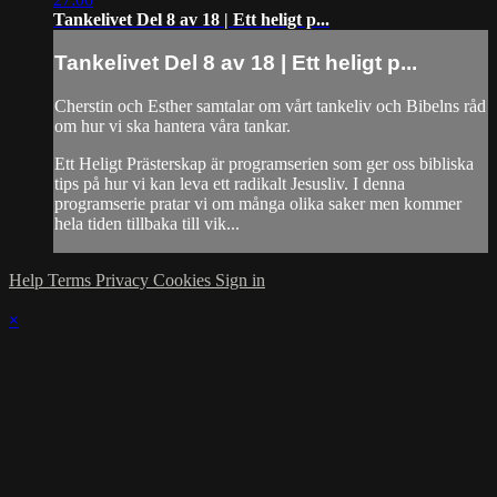
Tankelivet Del 8 av 18 | Ett heligt p...
Tankelivet Del 8 av 18 | Ett heligt p...
Cherstin och Esther samtalar om vårt tankeliv och Bibelns råd
om hur vi ska hantera våra tankar.
Ett Heligt Prästerskap är programserien som ger oss bibliska
tips på hur vi kan leva ett radikalt Jesusliv. I denna
programserie pratar vi om många olika saker men kommer
hela tiden tillbaka till vik...
Help
Terms
Privacy
Cookies
Sign in
×