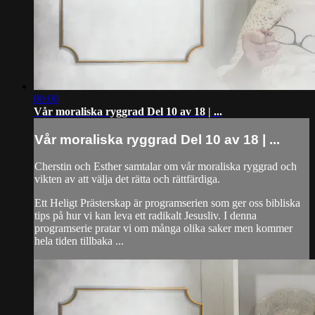
00:00
Vår moraliska ryggrad Del 10 av 18 | ...
Vår moraliska ryggrad Del 10 av 18 | ...
Cherstin och Esther samtalar om vår moraliska ryggrad och
vikten av att välja det rätta och rättfärdiga.
Ett Heligt Prästerskap är programserien som ger oss bibliska
tips på hur vi kan leva ett radikalt Jesusliv. I denna
programserie pratar vi om många olika saker men kommer
hela tiden tillbaka ...