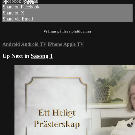
Facebook
X
Email
Share on Facebook
Share on X
Share via Email
Android
Android TV
iPhone
Apple TV
Up Next in
Säsong 1