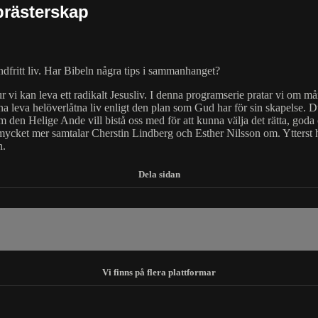
 prästerskap
yndfritt liv. Har Bibeln några tips i sammanhanget?
r vi kan leva ett radikalt Jesusliv. I denna programserie pratar vi om må
na leva helöverlåtna liv enligt den plan som Gud har för sin skapelse. Du 
den Helige Ande vill bistå oss med för att kunna välja det rätta, goda 
 mycket mer samtalar Cherstin Lindberg och Esther Nilsson om. Ytterst han
n.