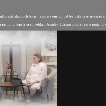
ligt prästerskap och börjar resonera om hur det levitiska prästerskapet är
 på hur vi kan leva ett radikalt Jesusliv. I denna programserie pratar vi 