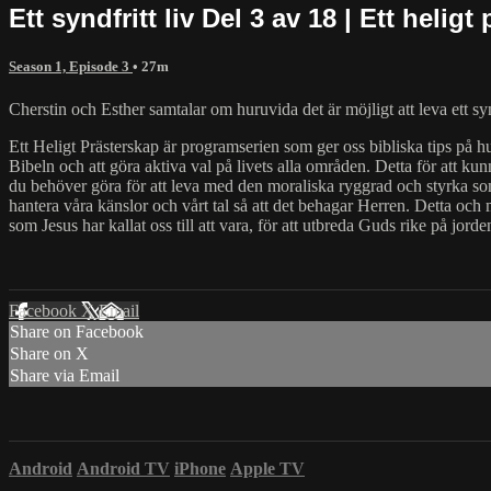
Ett syndfritt liv Del 3 av 18 | Ett heligt
Season 1, Episode 3
• 27m
Cherstin och Esther samtalar om huruvida det är möjligt att leva ett s
Ett Heligt Prästerskap är programserien som ger oss bibliska tips på hu
Bibeln och att göra aktiva val på livets alla områden. Detta för att kun
du behöver göra för att leva med den moraliska ryggrad och styrka som 
hantera våra känslor och vårt tal så att det behagar Herren. Detta och
som Jesus har kallat oss till att vara, för att utbreda Guds rike på jorde
Facebook
X
Email
Share on Facebook
Share on X
Share via Email
Android
Android TV
iPhone
Apple TV