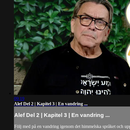
09:19
Alef Del 2 | Kapitel 3 | En vandring ...
Alef Del 2 | Kapitel 3 | En vandring ...
Följ med på en vandring igenom det himmelska språket och upp