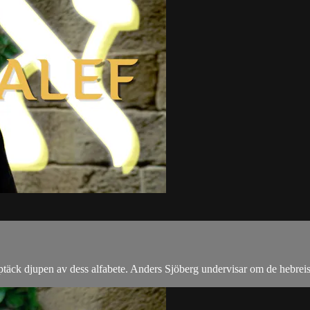
täck djupen av dess alfabete. Anders Sjöberg undervisar om de hebrei