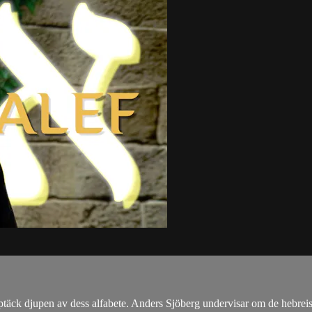
täck djupen av dess alfabete. Anders Sjöberg undervisar om de hebrei