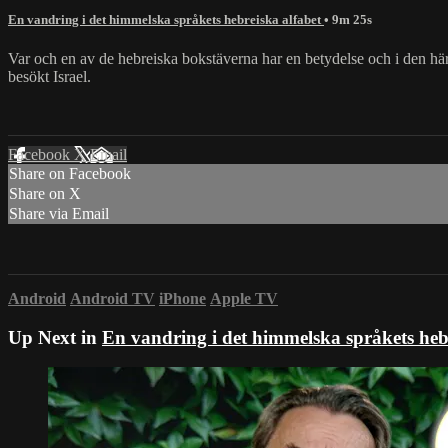
En vandring i det himmelska språkets hebreiska alfabet
• 9m 25s
Var och en av de hebreiska bokstäverna har en betydelse och i den här s
besökt Israel.
Facebook
X
Email
Share on Facebook
Share on X
Share via Email
Android
Android TV
iPhone
Apple TV
Up Next in
En vandring i det himmelska språkets heb