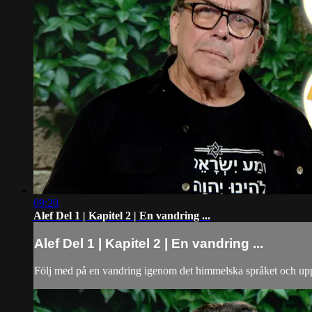
09:20
Alef Del 1 | Kapitel 2 | En vandring ...
Alef Del 1 | Kapitel 2 | En vandring ...
Följ med på en vandring igenom det himmelska språket och upp