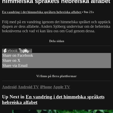
himmelska språkets hebreiska alfabet
En vandring i det himmelska språkets hebreiska alfabet
• 9m 21s
Följ med på en vandring igenom det himmelska språket och upptäck
djupen av dess alfabete. Anders Sjöberg undervisar om de hebreiska
bokstäverna och vad vi kan lära oss om Gud genom dessa.
Facebook
X
Email
Share on Facebook
Share on X
Share via Email
Android
Android TV
iPhone
Apple TV
Up Next in
En vandring i det himmelska språkets
hebreiska alfabet