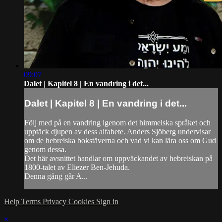
09:07
Dalet | Kapitel 8 | En vandring i det...
Dalet | Kapitel 8 | En vandring i det...
Följ med på en vandring igenom det himmelska språket och
upptäck djupen av dess alfabete. Anders Sjöberg undervisar
om de hebreiska bokstäverna och vad vi kan lära oss om Gud
genom dessa.
Det här avsnittet handlar om uppväckandet av hebreiskan på
1800-talet av Eliezer Ben-Jehuda.
Denna gång går A...
Help
Terms
Privacy
Cookies
Sign in
×