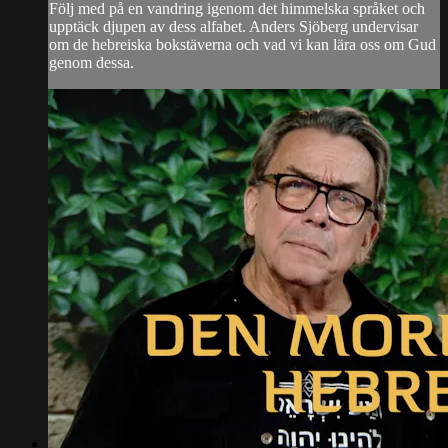
Följ med på en vandring igenom det himmelska språket och
upptäck djupen av dess alfabet. Anders Sjöberg undervisar
om de hebreiska bokstäverna och vad vi kan lära oss om Gud
genom dessa.