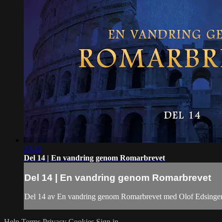
23:22
Del 14 | En vandring genom Romarbrevet
Del 14 | En vandring genom Romarbrevet
Del 14 av En vandring genom Romarbrevet med Olof Edsinge
Help
Terms
Privacy
Cookies
Sign in