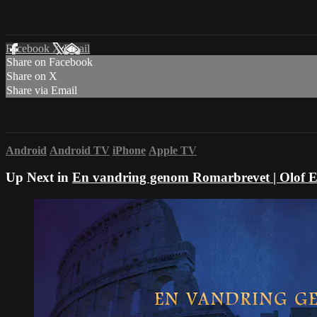
Facebook
X
Email
Share on Facebook
Share on X
Share via Email
Android
Android TV
iPhone
Apple TV
Up Next in
En vandring genom Romarbrevet | Olof E