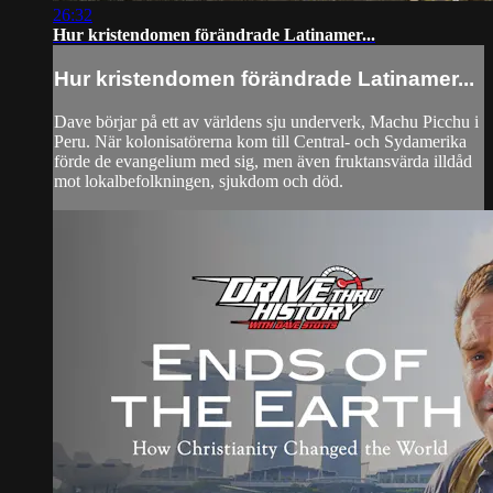
26:32
Hur kristendomen förändrade Latinamer...
Hur kristendomen förändrade Latinamer...
Dave börjar på ett av världens sju underverk, Machu Picchu i
Peru. När kolonisatörerna kom till Central- och Sydamerika
förde de evangelium med sig, men även fruktansvärda illdåd
mot lokalbefolkningen, sjukdom och död.