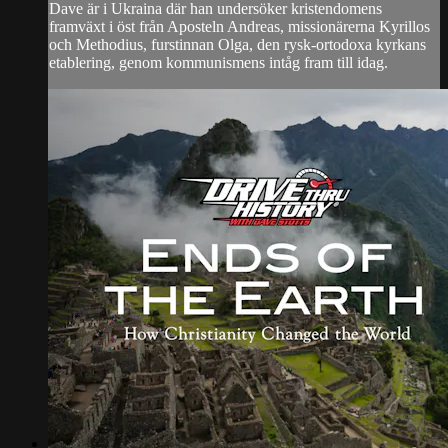
Dave är i Ukraina där han undersöker kristendomens
framväxt i öst från Aposteln Andreas, missionärerna Kyrillos
och Methodius, furstinnan Olga, den rysk-ortodoxa kyrkans
etablering, genom kommunismens intåg fram till idag.