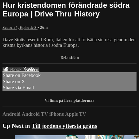
Hur kristendomen förändrade södra
Europa | Drive Thru History
Season 4, Episode 3
• 26m
Dave Stotts reser till Rom, Italien för att fortsätta sin resa genom den
kristna kyrkans historia i södra Europa.
Facebook
X
Email
Share on Facebook
Share on X
Share via Email
Android
Android TV
iPhone
Apple TV
Up Next in
Till jordens yttersta gräns