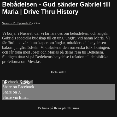
Bebådelsen - Gud sänder Gabriel till
Maria | Drive Thru History
Season 2, Episode 2
• 27m
Vi börjar i Nasaret, där vi får lära oss om bebådelsen, och ängeln
Gabriels speciella budskap till en ung jungfru vid namn Maria. Vi
får fördjupa våra kunskaper om änglar, mirakler och betydelsen
bakom jungfrufödseln. Vi diskuterar den romerska folkräkningen,
och får följa med Josef och Marias på deras resa till Betlehem.
Slutligen tittar vi på Betlehems betydelse i relation till de bibliska
profetiorna om Messias.
Facebook
X
Email
Share on Facebook
Share on X
Share via Email