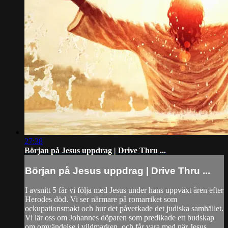
27:38
Början på Jesus uppdrag | Drive Thru ...
Början på Jesus uppdrag | Drive Thru ...
I avsnitt 5 får vi följa med Jesus under hans uppväxt åren efter
Herodes död. Vi ser närmare på romarriket som
ockupationsmakt och hur det påverkade det judiska samhället.
Vi lär oss om Johannes döparen som predikade ett budskap
om omvändelse i vildmarken, och får vara med när Jesus