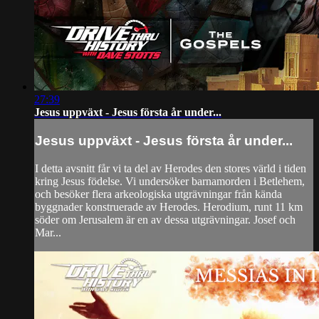
27:39
Jesus uppväxt - Jesus första år under...
Jesus uppväxt - Jesus första år under...
I detta avsnitt får vi ta del av Herodes den stores värld i tiden
kring Jesus födelse. Vi undersöker barnamorden i Betlehem,
och besöker flera arkeologiska utgrävningar från kända
byggnader konstruerade av Herodes. Herodium, runt 11 km
söder om Jerusalem är en av dessa utgrävningar. Josef och
Mar...