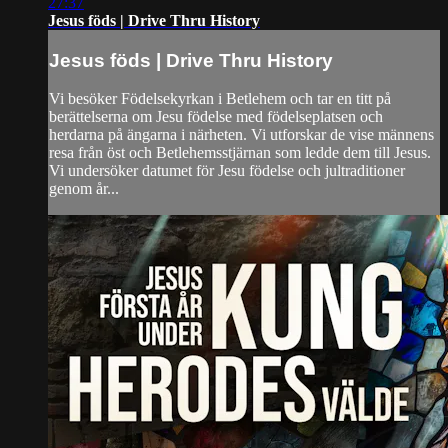
27:37
Jesus föds | Drive Thru History
Jesus föds | Drive Thru History
Vi besöker Födelsekyrkan i Betlehem och tar en titt på
berättelserna om Jesu födelse med födelseplatsen och
herdarna på ängarna i närheten. Vi utforskar de vise männens
resa från öst och Betlehemsstjärnan som ledde dem till Jesus.
Vi undersöker datumet för Jesu födelse och jultraditioner
genom år...