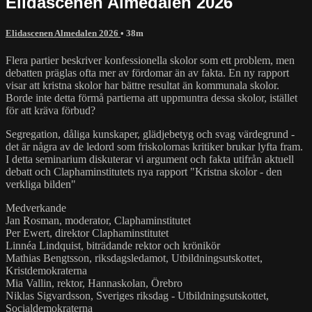
Elidascenen Almedalen 2026
Elidascenen Almedalen 2026
• 38m
Flera partier beskriver konfessionella skolor som ett problem, men
debatten präglas ofta mer av fördomar än av fakta. En ny rapport
visar att kristna skolor har bättre resultat än kommunala skolor.
Borde inte detta förmå partierna att uppmuntra dessa skolor, istället
för att kräva förbud?
Segregation, dåliga kunskaper, glädjebetyg och svag värdegrund -
det är några av de ledord som friskolornas kritiker brukar lyfta fram.
I detta seminarium diskuterar vi argument och fakta utifrån aktuell
debatt och Claphaminstitutets nya rapport "Kristna skolor - den
verkliga bilden"
Medverkande
Jan Rosman, moderator, Claphaminstitutet
Per Ewert, direktor Claphaminstitutet
Linnéa Lindquist, biträdande rektor och krönikör
Mathias Bengtsson, riksdagsledamot, Utbildningsutskottet,
Kristdemokraterna
Mia Vallin, rektor, Hannaskolan, Örebro
Niklas Sigvardsson, Sveriges riksdag - Utbildningsutskottet,
Socialdemokraterna