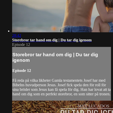
28:42
Storebror tar hand om dig | Du tar dig igenom
Episode 12
Storebror tar hand om dig | Du tar dig
igenom
Episode 12
Få reda på vilka likheter Gamla testamentets Josef har med
Bibelns huvudperson Jesus. Josef fick spela den för roll för
sina bröder som Jesus kan få spela för dig. Han har lovat att ta
hand om dig som en perfekt storebror, en som sitter på tronen.