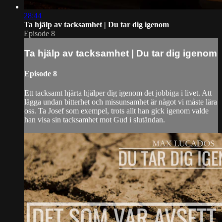
28:44
Ta hjälp av tacksamhet | Du tar dig igenom
Episode 8
Ta hjälp av tacksamhet | Du tar dig igenom
Episode 8
Ett tacksamt hjärta hjälper dig igenom det jobbiga i livet. Att
lägga undan bitterhet och missunsamhet är något vi måste lära
oss. Ta Josef som exempel, trots allt han gick igenom valde
han visa sin tacksamhet mot Gud i slutändan.