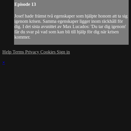
Episode 13
Josef hade främst två egenskaper som hjälpte honom att ta sig
igenom krisen. Samma egenskaper ligger inom räckhåll för
dig. I det sista avsnittet av Max Lucados: 'Du tar dig igenom'
får du svar på vad som kan bli till hjälp för dig när krisen
kommer.
Help
Terms
Privacy
Cookies
Sign in
×