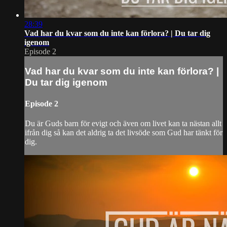
28:39
Vad har du kvar som du inte kan förlora? | Du tar dig
igenom
Episode 2
Vad har du kvar som du inte kan förlora? |
Du tar dig igenom
Episode 2
Du är Guds barn för evigt och även om livet kan ta nästan allt
ifrån dig så kan det aldrig ta det livsöde som Gud har tänkt för
dig.