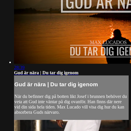
28:39
Gud är nära | Du tar dig igenom
Gud är nära | Du tar dig igenom
När du befinner dig på botten likt Josef i brunnen behöver du
veta att Gud inte väntar på dig ovanför. Han finns där nere
vid din sida hela tiden. Max Lucado vill visa dig hur du kan
absorbera Guds närvaro.