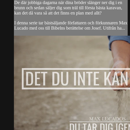
De där jobbiga dagarna när dina bröder slänger ner dig i en
brunn och sedan säljer dig som träl till första bästa karavan,
kan det då vara så att det finns en plan med allt?
I denna serie tar bästsäljande författaren och förkunnaren Max
Lucado med oss till Bibelns berättelse om Josef. Utifrån ha...