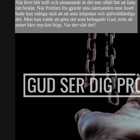
När livet blir tufft och utmanande är det inte alltid lätt att fatta
rätt beslut. När Potifars fru gjorde sina närmanden mot Josef
hade han många skäl att att anta inbjudan och självrättfärdiga
det. Men han valde att göra det som behagade Gud, trots att
priset blev mycket högt. Var det värt det?