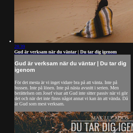
28:39
Gud är verksam när du väntar | Du tar dig igenom
Gud är verksam när du väntar | Du tar dig
igenom
För det mesta är vi inget vidare bra på att vänta. Inte på
bussen. Inte på lönen. Inte på nästa avsnitt i serien. Men
berättelsen om Josef visar att Gud inte sitter passiv när vi gör
det och när det inte finns något annat vi kan än att vända. Då
är Gud som mest verksam.