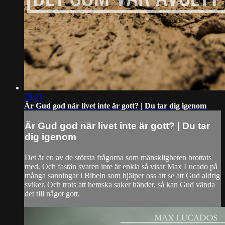
28:41
Är Gud god när livet inte är gott? | Du tar dig igenom
Är Gud god när livet inte är gott? | Du tar
dig igenom
Det är en av de största frågorna som mänskligheten brottats
med. Och fastän svaren inte är enkla så visar Max Lucado på
många sanningar i Bibeln som hjälper oss att se att Gud aldrig
sviker. Och trots att hemska saker händer, så kan Gud vända
det till något gott.