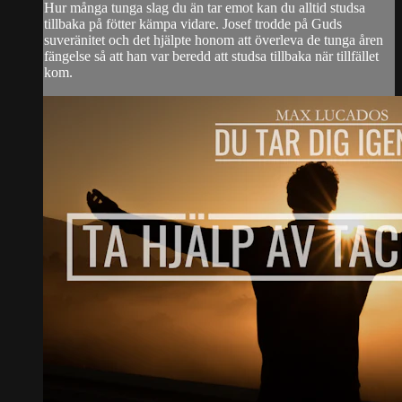
Hur många tunga slag du än tar emot kan du alltid studsa
tillbaka på fötter kämpa vidare. Josef trodde på Guds
suveränitet och det hjälpte honom att överleva de tunga åren
fängelse så att han var beredd att studsa tillbaka när tillfället
kom.