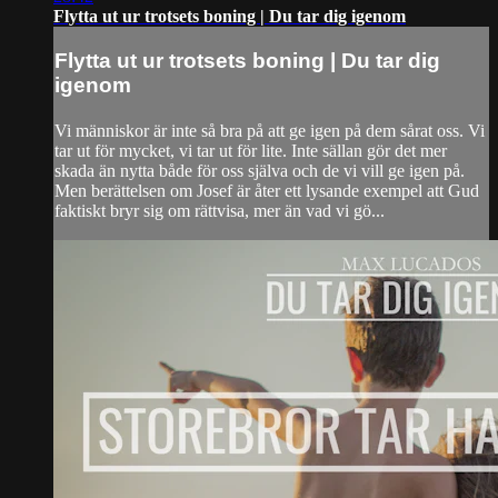
Flytta ut ur trotsets boning | Du tar dig igenom
Flytta ut ur trotsets boning | Du tar dig
igenom
Vi människor är inte så bra på att ge igen på dem sårat oss. Vi
tar ut för mycket, vi tar ut för lite. Inte sällan gör det mer
skada än nytta både för oss själva och de vi vill ge igen på.
Men berättelsen om Josef är åter ett lysande exempel att Gud
faktiskt bryr sig om rättvisa, mer än vad vi gö...