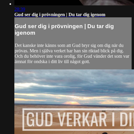
28:39
Gud ser dig i prövningen | Du tar dig igenom
Gud ser dig i prövningen | Du tar dig
igenom
Det kanske inte känns som att Gud bryr sig om dig när du
prövas. Men i själva verket har han sin riktad blick på dig.
Och du behöver inte vara orolig, för Gud vänder det som var
ämnat för ondska i ditt liv till något gott.