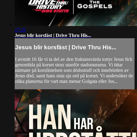
27:29
Jesus blir korsfäst | Drive Thru His...
Jesus blir korsfäst | Drive Thru His...
I avsnitt 16 får vi ta del av den fruktansvärda tortyr Jesus fick
genomlida på korset strax utanför stadsmurarna. Vi tittar
närmare på korsfästelsen som dödsstraff och innebörden av
Jesus död, samt hans sista sju ord på korset. Vi undersöker de
olika platserna för vart man menar Golgata eller Jos...