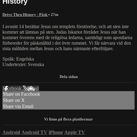
History
Drive Thru History - Påsk
• 27m
I avsnitt 14 berättar Jesus om templets förstörelse, och att sten inte
kommer att lämnas på sten. Judas Iskariot förråder Jesus när han
kommer överens med de religiösa ledarna, samtidigt som apostlarna
förbereder för påskmåltid i det övre rummet. Vi får närvara vid den
sista måltiden mellan Jesus och hans närmaste efterföljare.
Språk: Engelska
Undertexter: Svenska
Facebook
X
Email
Share on Facebook
Share on X
Share via Email
Android
Android TV
iPhone
Apple TV