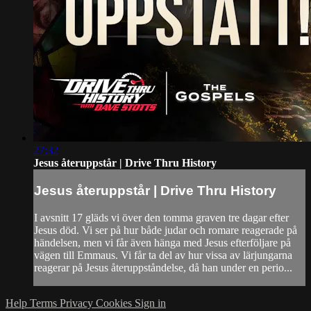
27:32
Jesus återuppstår | Drive Thru History
Jesus återuppstår | Drive Thru History
I avsnitt 17 gläds vi över den tomma graven tre dagar efter
Jesus död. Vi ser på hur både judar och romare reagerade på
händelsen, men vi får även hänga med Jesus efterföljare på
vägen till Emmaus. Vi får ta del av hur vissa av lärjungarna
reagerar på Jesus återuppståndelse, då han under en perio...
Help
Terms
Privacy
Cookies
Sign in