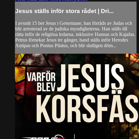
Jesus ställs inför stora rådet | Dri...
I avsnitt 15 ber Jesus i Getsemane, han förråds av Judas och
blir arresterad av de judiska myndigheterna. Han ställs till
rätta inför de religiösa ledarna, inklusive Hannas och Kajafas.
Petrus förnekar Jesus tre gånger, hand ställs inför Herodes
Antipas och Pontus Pilatus, och blir slutligen döm...