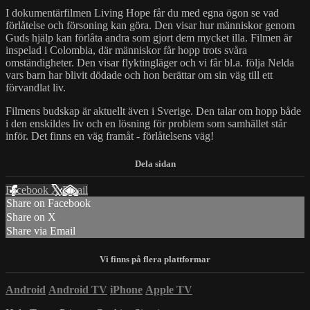
I dokumentärfilmen Living Hope får du med egna ögon se vad
förlåtelse och försoning kan göra. Den visar hur människor genom
Guds hjälp kan förlåta andra som gjort dem mycket illa. Filmen är
inspelad i Colombia, där människor får hopp trots svåra
omständigheter. Den visar flyktingläger och vi får bl.a. följa Nelda
vars barn har blivit dödade och hon berättar om sin väg till ett
förvandlat liv.
Filmens budskap är aktuellt även i Sverige. Den talar om hopp både
i den enskildes liv och en lösning för problem som samhället står
inför. Det finns en väg framåt - förlåtelsens väg!
Facebook
X
Email
Share on Facebook
Share on X
Share via Email
Android
Android TV
iPhone
Apple TV