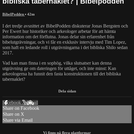
bibliska tabernaklet? | Bibelpodden
BibelPodden
• 42m
⁣I det tredje avsnittet av BibelPodden diskuterar Jonas Bergsten och
Per Ewert hur historiker och arkeologer arbetar för att hämta
information om det förflutna. Jonas delar sin erfarenhet från
bibelutgrävningar, och vi får en exklusiv intervju med Tim Lopez,
som haft en ledande roll i utgrävningarna i det bibliska Shilo sedan
2017.
Vad kan man finna i en sophög, vilka slutsatser kan denna
utgrävning ge om dateringen för uttåget, och inte minst: Kan
arkeologerna ha funnit den fasta konstruktionen till det bibliska
tabernaklet?
Facebook
X
Email
Share on Facebook
Share on X
Share via Email