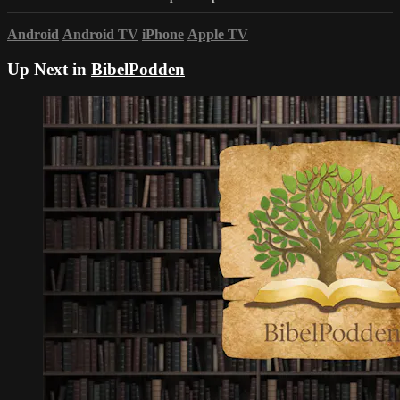
Android
Android TV
iPhone
Apple TV
Up Next in
BibelPodden