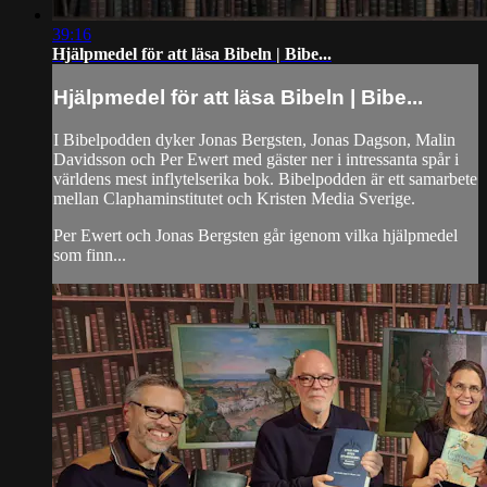
39:16
Hjälpmedel för att läsa Bibeln | Bibe...
Hjälpmedel för att läsa Bibeln | Bibe...
I Bibelpodden dyker Jonas Bergsten, Jonas Dagson, Malin
Davidsson och Per Ewert med gäster ner i intressanta spår i
världens mest inflytelserika bok. Bibelpodden är ett samarbete
mellan Claphaminstitutet och Kristen Media Sverige.
Per Ewert och Jonas Bergsten går igenom vilka hjälpmedel
som finn...