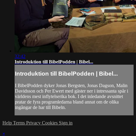
32:42
Introduktion till BibelPodden | Bibel...
Introduktion till BibelPodden | Bibel...
I BibelPodden dyker Jonas Bergsten, Jonas Dagson, Malin
Davidsson och Per Ewert med gäster ner i intressanta spår i
världens mest inflytelserika bok. I det inledande avsnittet
pratar de fyra programledarna bland annat om de olika
ingångar de har till Bibeln.
Help
Terms
Privacy
Cookies
Sign in
×