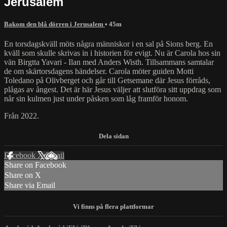
Jerusalem
Bakom den blå dörren i Jerusalem
• 45m
En torsdagskväll möts några människor i en sal på Sions berg. En
kväll som skulle skrivas in i historien för evigt. Nu är Carola hos sin
vän Birgtta Yavari - Ilan med Anders Wisth. Tillsammans samtalar
de om skärtorsdagens händelser. Carola möter guiden Motti
Toledano på Olivberget och går till Getsemane där Jesus förråds,
plågas av ångest. Det är här Jesus väljer att slutföra sitt uppdrag som
når sin kulmen just under påsken som låg framför honom.
Från 2022.
Facebook
X
Email
Share on Facebook
Share on X
Share via Email