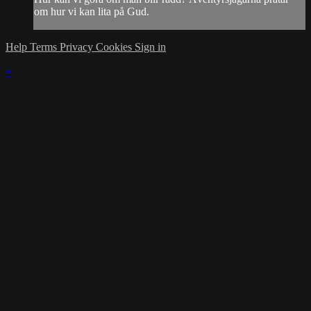
om hur vi kan lita på Gud.
Help
Terms
Privacy
Cookies
Sign in
×