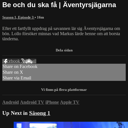
Be och du ska få | Äventyrsjägarna
Season 1, Episode 3
• 16m
Efter ett fartfyllt uppdrag på savannen lär sig Äventyrsjägarna om
bön. Lollo försöker minnas vad Markus lärde henne om att borsta
tänderna.
Facebook
X
Email
Share on Facebook
Share on X
Share via Email
Android
Android TV
iPhone
Apple TV
Up Next in
Säsong 1