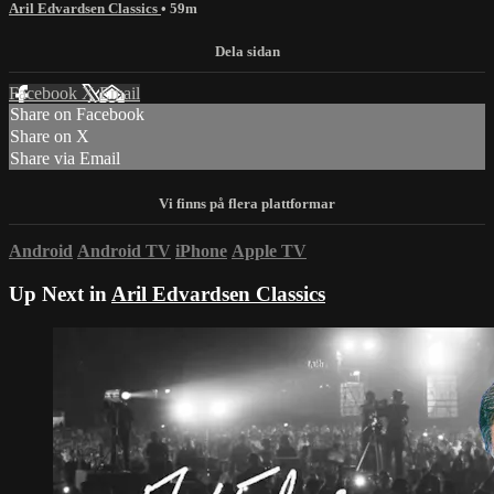
Aril Edvardsen Classics
• 59m
Facebook
X
Email
Share on Facebook
Share on X
Share via Email
Android
Android TV
iPhone
Apple TV
Up Next in
Aril Edvardsen Classics