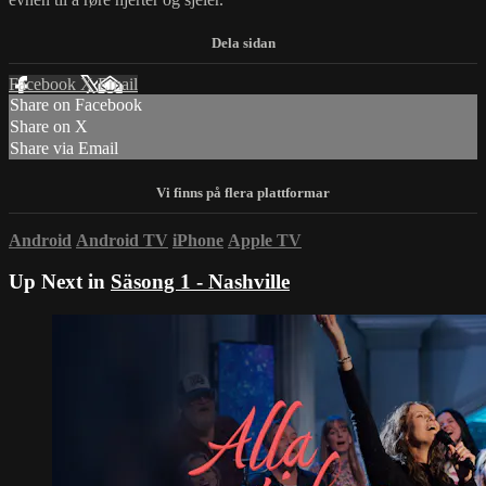
Facebook
X
Email
Share on Facebook
Share on X
Share via Email
Android
Android TV
iPhone
Apple TV
Up Next in
Säsong 1 - Nashville