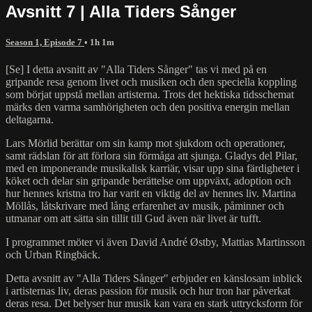
Avsnitt 7 | Alla Tiders Sånger
Season 1, Episode 7
• 1h 1m
[Se] I detta avsnitt av "Alla Tiders Sånger" tas vi med på en
gripande resa genom livet och musiken och den speciella koppling
som börjat uppstå mellan artisterna. Trots det hektiska tidsschemat
märks den varma samhörigheten och den positiva energin mellan
deltagarna.
Lars Mörlid berättar om sin kamp mot sjukdom och operationer,
samt rädslan för att förlora sin förmåga att sjunga. Gladys del Pilar,
med en imponerande musikalisk karriär, visar upp sina färdigheter i
köket och delar sin gripande berättelse om uppväxt, adoption och
hur hennes kristna tro har varit en viktig del av hennes liv. Martina
Möllås, låtskrivare med lång erfarenhet av musik, påminner och
utmanar om att sätta sin tillit till Gud även när livet är tufft.
I programmet möter vi även David André Østby, Mattias Martinsson
och Urban Ringbäck.
Detta avsnitt av "Alla Tiders Sånger" erbjuder en känslosam inblick
i artisternas liv, deras passion för musik och hur tron har påverkat
deras resa. Det belyser hur musik kan vara en stark uttrycksform för