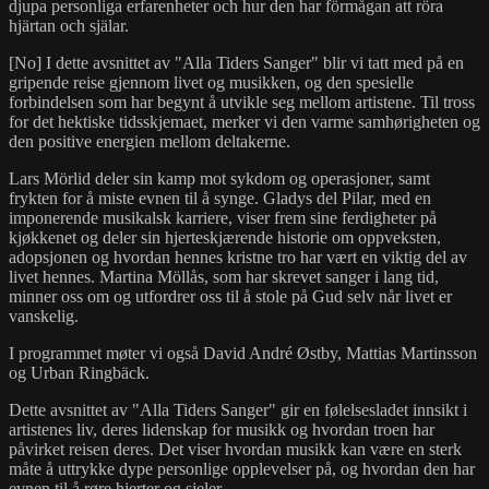
djupa personliga erfarenheter och hur den har förmågan att röra
hjärtan och själar.
[No] I dette avsnittet av "Alla Tiders Sanger" blir vi tatt med på en
gripende reise gjennom livet og musikken, og den spesielle
forbindelsen som har begynt å utvikle seg mellom artistene. Til tross
for det hektiske tidsskjemaet, merker vi den varme samhørigheten og
den positive energien mellom deltakerne.
Lars Mörlid deler sin kamp mot sykdom og operasjoner, samt
frykten for å miste evnen til å synge. Gladys del Pilar, med en
imponerende musikalsk karriere, viser frem sine ferdigheter på
kjøkkenet og deler sin hjerteskjærende historie om oppveksten,
adopsjonen og hvordan hennes kristne tro har vært en viktig del av
livet hennes. Martina Möllås, som har skrevet sanger i lang tid,
minner oss om og utfordrer oss til å stole på Gud selv når livet er
vanskelig.
I programmet møter vi også David André Østby, Mattias Martinsson
og Urban Ringbäck.
Dette avsnittet av "Alla Tiders Sanger" gir en følelsesladet innsikt i
artistenes liv, deres lidenskap for musikk og hvordan troen har
påvirket reisen deres. Det viser hvordan musikk kan være en sterk
måte å uttrykke dype personlige opplevelser på, og hvordan den har
evnen til å røre hjerter og sjeler.