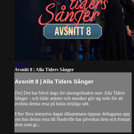
51:51
Avsnitt 8 | Alla Tiders Sånger
Avsnitt 8 | Alla Tiders Sånger
[Se] Det har blivit dags för säsongsfinalen utav Alla Tiders
Sånger - och både artister och musiker gör sig redo för att
avsluta denna resa på bästa möjliga sätt.
Efter flera intensiva dagar tillsammans öppnar deltagarna upp
om hur denna resa till Nashville har påverkat dem och format
dem som gr...