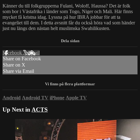
Känner du till folkgrupperna Fulani, Woloff, Haussa? Det är folk
som bor i Västafrika i länder som Togo, Niger och Mali. Här finns
mycket få kristna idag. Lyssna på hur IBRA jobbar för att ta
evangeliet till dem. I detta avsnitt får du också höra vad som händer
just nu längs den nästan helt muslimska Swahilikusten.
Facebook
X
Email
Share on Facebook
Share on X
Share via Email
Android
Android TV
iPhone
Apple TV
Up Next in
ACTS