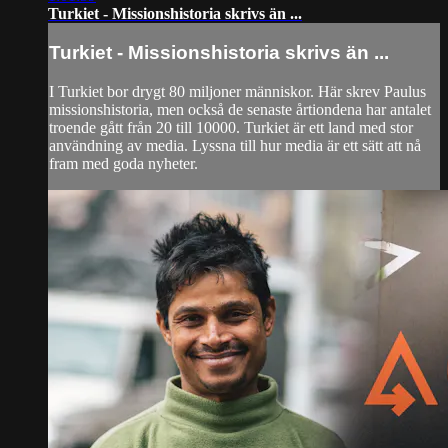
Turkiet - Missionshistoria skrivs än ...
Turkiet - Missionshistoria skrivs än ...
I Turkiet bor drygt 80 miljoner människor. Här skrev Paulus
missionshistoria, men också de senaste årtiondena har antalet
troende gått från 20 till 10000. Turkiet är ett land med stor
användning av media. Lyssna till hur media är ett sätt att nå
fram med goda nyheter.