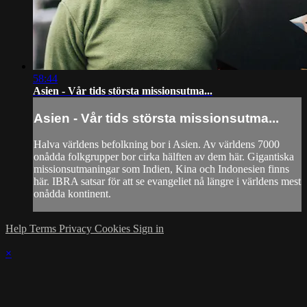
58:44
Asien - Vår tids största missionsutma...
Asien - Vår tids största missionsutma...
Halva världens befolkning bor i Asien. Av världens 7000
onådda folkgrupper bor cirka hälften av dem här. Gigantiska
missionsutmaningar som Indien, Kina och Indonesien finns
här. IBRA satsar för att se evangeliet nå längre i världens mest
onådda kontinent.
Help
Terms
Privacy
Cookies
Sign in
×