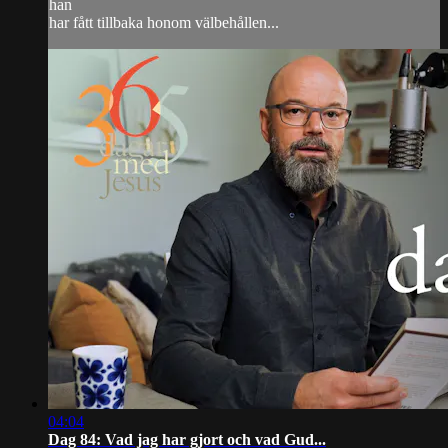
han
har fått tillbaka honom välbehållen...
04:04
Dag 84: Vad jag har gjort och vad Gud...