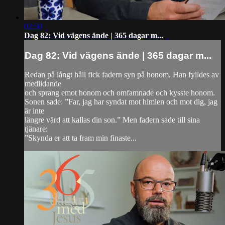
02:50
Dag 82: Vid vägens ände | 365 dagar m...
Dag 82: Vid vägens ände | 365 dagar m...
Redan på långt håll fick fadern syn på honom. Han fylldes av
medlidande
och sprang emot honom och omfamnade och kysste honom.
Sonen sade: ”Far, jag har syndat mot himlen och mot dig, jag
är inte
längre värd att kallas din son.” Men fadern sade till sina
tjänare:
”Skynda er att ta fram min finaste...