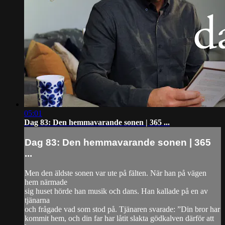
05:01
Dag 83: Den hemmavarande sonen | 365 ...
Dag 83: Den hemmavarande sonen | 365
...
Men den äldste sonen var ute på fälten. När han på vägen
hem närmade
sig huset hörde han musik och dans. Han kallade på en av
tjänarna
och frågade vad som stod på. Tjänaren svarade: ”Din bror har
kommit hem, och din far har låtit slakta gödkalven därför att