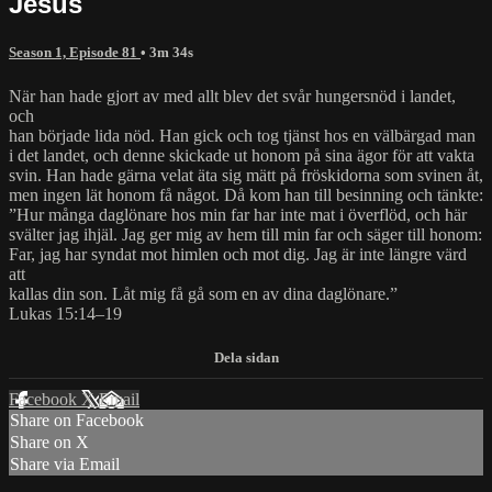
Jesus
Season 1, Episode 81
• 3m 34s
När han hade gjort av med allt blev det svår hungersnöd i landet,
och
han började lida nöd. Han gick och tog tjänst hos en välbärgad man
i det landet, och denne skickade ut honom på sina ägor för att vakta
svin. Han hade gärna velat äta sig mätt på fröskidorna som svinen åt,
men ingen lät honom få något. Då kom han till besinning och tänkte:
”Hur många daglönare hos min far har inte mat i överflöd, och här
svälter jag ihjäl. Jag ger mig av hem till min far och säger till honom:
Far, jag har syndat mot himlen och mot dig. Jag är inte längre värd
att
kallas din son. Låt mig få gå som en av dina daglönare.”
Lukas 15:14–19
Facebook
X
Email
Share on Facebook
Share on X
Share via Email