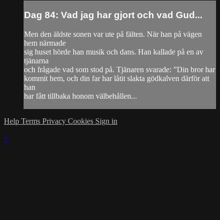
Dag 84: Vad jag har gjort och vad Gud...
Men den äldste sonen var ute på fälten. När han på vägen
hem närmade
sig huset hörde han musik och dans. Han kallade på en av
tjänarna
och frågade vad som stod på. Tjänaren svarade: ”Din bror har
kommit hem, och din far har låtit slakta gödkalven därför att
han
har fått tillbaka honom välbehållen...
Help
Terms
Privacy
Cookies
Sign in
×